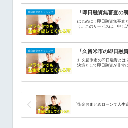
「即日融資無審査の
独自審査キャッシング
はじめに：即日融資無審査
う。このサービスは、申し込
「久留米市の即日融資
独自審査キャッシング
1. 久留米市の即日融資と
決策として即日融資が非常に
「街金おまとめローンで人生