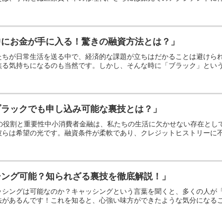
中にお金が手に入る！驚きの融資方法とは？」
たちが日常生活を送る中で、経済的な課題が立ちはだかることは避けら
る気持ちになるのも当然です。しかし、そんな時に「ブラック」という言
ブラックでも申し込み可能な裏技とは？」
その役割と重要性中小消費者金融は、私たちの生活に欠かせない存在と
らは希望の光です。融資条件が柔軟であり、クレジットヒストリーに不安
シング可能？知られざる裏技を徹底解説！」
ッシングは可能なのか？キャッシングという言葉を聞くと、多くの人が
があるんです！これを知ると、心強い味方ができたような気分になること