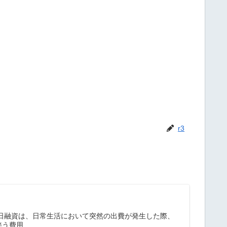
r3
即日融資は、日常生活において突然の出費が発生した際、
費用...