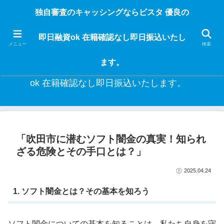
独自審査のフリーローンならビスタなら24時間365日 在籍確認なしで借りれる
独自審査のキャッシングならビスタ 優良の
ブラック即日振込融資です。土日や祝日、夜間でも、直ぐに借りられるから急
な入用があっても安心！融資率97％！仕事をしている人ならブラックでも給料
即日融資ok 在籍確認なし即日振込いたし
日返済の１ヶ月融資で借りられるから安心！
メニュー
検索
ます。
独自審査のキャッシングならビスタ 優良の即日融資
ok 在籍確認なし即日振込いたします。
「吹田市に潜むソフト闇金の真実！知られ
ざる危険とその手口とは？」
2025.04.24
1. ソフト闇金とは？その基本を知ろう
ソフト闇金についての基本を知ることは、私たち自身を守