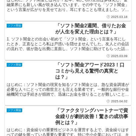
融業界にも新しい風が吹き込んでいます。その中でも「ソフト闇金」
という言葉が広がりを見せており、耳にすることも増えました。ソフ
ト闇金とは、合法と違法の間に位置する金融業者で、高金...
2025.03.16
「ソフト闇金2週間、借りたお金
ソフト闇金
が人生を変えた理由とは？」
1. ソフト闇金との出会い初めて「ソフト闇金」という言葉を耳にし
たとき、正直なところ私は戸惑いを隠せませんでした。友人との会話
の流れで、彼が急な出費に直面し、ソフト闇金に助けてもらった話を
聞いたからです。彼の表情は明るく、自信に満ちていまし...
2025.03.09
「ソフト闇金アワード2023！口
ソフト闇金
コミから見える驚愕の真実と
は？」
はじめに：ソフト闇金の現実を知るソフト闇金とは、急な資金調達が
必要な人々にとっての救世主とも言える業者です。一般的な銀行や金
融機関では手続きが煩雑で、迅速にお金を借りることが難しいことも
多いですが、ソフト闇金はその障壁を取り除く存在です。2...
2025.04.02
「ファクタリングハートナーで資
ソフト闇金
金繰りが劇的改善！驚きの成功事
例とは？」
はじめに：資金繰りの重要性ビジネスを運営する上で、資金繰りはす
べての鍵を握っている重要な要素です。特に中小企業においては、キ