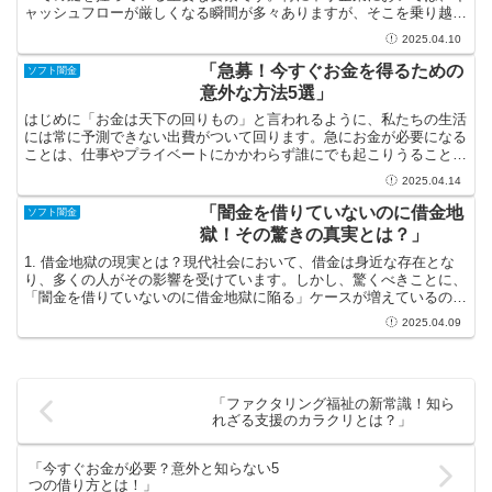
ャッシュフローが厳しくなる瞬間が多々ありますが、そこを乗り越え
るための策を講じることで、夢に描いたビジョンが現実のも...
2025.04.10
「急募！今すぐお金を得るための
ソフト闇金
意外な方法5選」
はじめに「お金は天下の回りもの」と言われるように、私たちの生活
には常に予測できない出費がついて回ります。急にお金が必要になる
ことは、仕事やプライベートにかかわらず誰にでも起こりうることで
す。そんな時に、サッと現金を手に入れることができる方法...
2025.04.14
「闇金を借りていないのに借金地
ソフト闇金
獄！その驚きの真実とは？」
1. 借金地獄の現実とは？現代社会において、借金は身近な存在とな
り、多くの人がその影響を受けています。しかし、驚くべきことに、
「闇金を借りていないのに借金地獄に陥る」ケースが増えているのが
現実です。闇金とは法外な金利や厳しい取り立てで知られ...
2025.04.09
「ファクタリング福祉の新常識！知ら
れざる支援のカラクリとは？」
「今すぐお金が必要？意外と知らない5
つの借り方とは！」