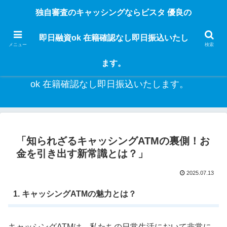
独自審査のフリーローンならビスタなら24時間365日 在籍確認なしで借りれる
独自審査のキャッシングならビスタ 優良の
ブラック即日振込融資です。土日や祝日、夜間でも、直ぐに借りられるから急
な入用があっても安心！融資率97％！仕事をしている人ならブラックでも給料
即日融資ok 在籍確認なし即日振込いたし
日返済の１ヶ月融資で借りられるから安心！
メニュー
検索
ます。
独自審査のキャッシングならビスタ 優良の即日融資
ok 在籍確認なし即日振込いたします。
「知られざるキャッシングATMの裏側！お
金を引き出す新常識とは？」
2025.07.13
1. キャッシングATMの魅力とは？
キャッシングATMは、私たちの日常生活において非常に