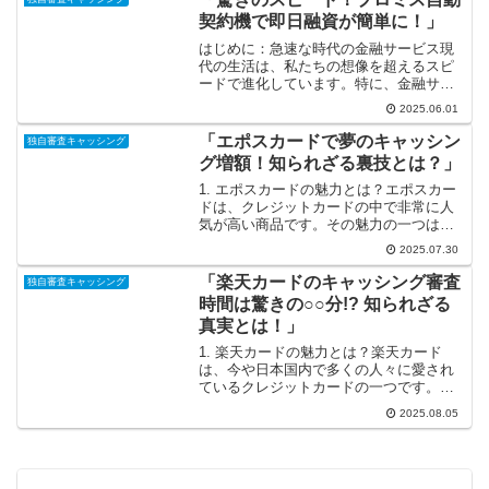
知れば、あなたの財布も心も...
契約機で即日融資が簡単に！」
はじめに：急速な時代の金融サービス現
代の生活は、私たちの想像を超えるスピ
ードで進化しています。特に、金融サー
ビスの提供方法は大きく変わりつつあ
2025.06.01
り、昔のように銀行で長時間待たされる
ことはほとんどありません。私たちは
「エポスカードで夢のキャッシン
独自審査キャッシング
今、テクノロジーの進化のおか...
グ増額！知られざる裏技とは？」
1. エポスカードの魅力とは？エポスカー
ドは、クレジットカードの中で非常に人
気が高い商品です。その魅力の一つは、
なんと言っても「年会費が永年無料」で
2025.07.30
ある点です！初めてクレジットカードを
持つ方や、コストを抑えたい人にとっ
「楽天カードのキャッシング審査
独自審査キャッシング
て、非常に嬉しいポイン...
時間は驚きの○○分!? 知られざる
真実とは！」
1. 楽天カードの魅力とは？楽天カード
は、今や日本国内で多くの人々に愛され
ているクレジットカードの一つです。そ
の魅力はシンプルなデザインや使いやす
2025.08.05
さに加え、楽天ポイントが貯まるという
点にあります。楽天市場での買い物や提
携店舗での利用でポイン...