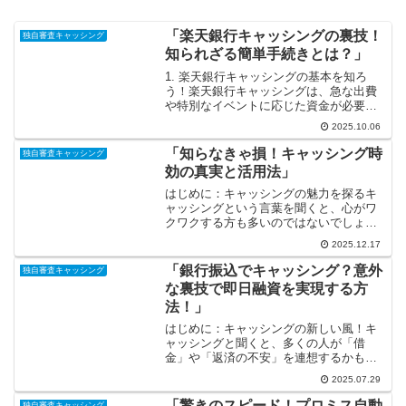
「楽天銀行キャッシングの裏技！
独自審査キャッシング
知られざる簡単手続きとは？」
1. 楽天銀行キャッシングの基本を知ろ
う！楽天銀行キャッシングは、急な出費
や特別なイベントに応じた資金が必要な
時に心強い味方となることでしょう。オ
2025.10.06
ンラインでの申し込みが簡単で、すぐに
結果が得られるのが魅力の一つです。さ
「知らなきゃ損！キャッシング時
独自審査キャッシング
らに、楽天ポイントを貯...
効の真実と活用法」
はじめに：キャッシングの魅力を探るキ
ャッシングという言葉を聞くと、心がワ
クワクする方も多いのではないでしょう
か？必要なときにすぐ手元にお金が入る
2025.12.17
というその便利さは、まさに現代の金融
の恩恵です。しかし、キャッシングには
「銀行振込でキャッシング？意外
独自審査キャッシング
さまざまなルールや手続き...
な裏技で即日融資を実現する方
法！」
はじめに：キャッシングの新しい風！キ
ャッシングと聞くと、多くの人が「借
金」や「返済の不安」を連想するかもし
れません。しかし、実は銀行振込を活用
2025.07.29
することで、意外と手軽にキャッシング
ができる方法があるのです！この裏技を
「驚きのスピード！プロミス自動
独自審査キャッシング