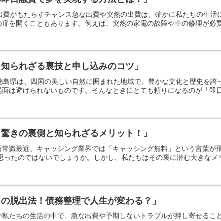
な出費がもたらすチャンス急な出費や突然の出費は、確かに私たちの生
扉を開くこともあります。例えば、突然の家電の故障や車の修理が必要に
！知られざる裏技と申し込みのコツ」
？徳島県は、四国の美しい自然に囲まれた地域で、豊かな文化と歴史を
面は避けられないものです。そんなときにとても頼りになるのが「即日融
？驚きの裏側と知られざるメリット！」
新常識最近、キャッシング業界では「キャッシング無料」という言葉が
思ったのではないでしょうか。しかし、私たちはその裏に潜む大きなメリッ
らの脱出法！債務整理で人生が変わる？」
か私たちの生活の中で、急な出費や予期しないトラブルが押し寄せるこ