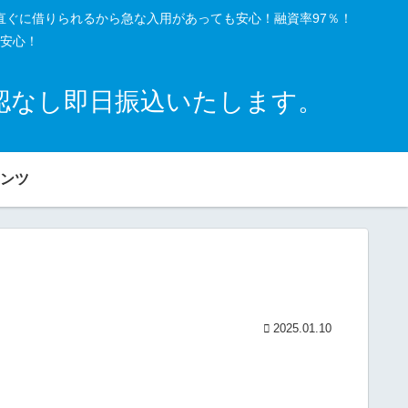
直ぐに借りられるから急な入用があっても安心！融資率97％！
安心！
確認なし即日振込いたします。
ンツ
2025.01.10