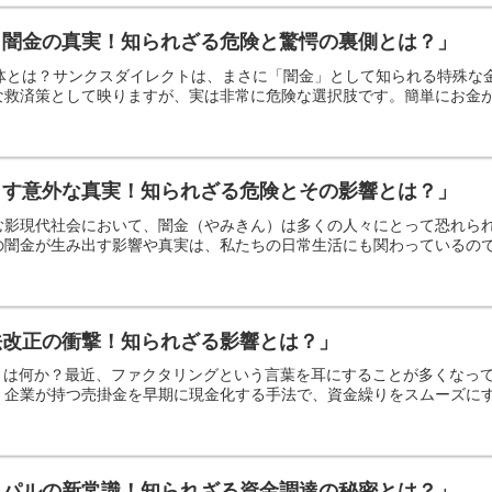
ト闇金の真実！知られざる危険と驚愕の裏側とは？」
正体とは？サンクスダイレクトは、まさに「闇金」として知られる特殊
救済策として映りますが、実は非常に危険な選択肢です。簡単にお金が手
らす意外な真実！知られざる危険とその影響とは？」
む影現代社会において、闇金（やみきん）は多くの人々にとって恐れら
闇金が生み出す影響や真実は、私たちの日常生活にも関わっているのです
法改正の衝撃！知られざる影響とは？」
グとは何か？最近、ファクタリングという言葉を耳にすることが多くなっ
企業が持つ売掛金を早期に現金化する手法で、資金繰りをスムーズにする
イパルの新常識！知られざる資金調達の秘密とは？」