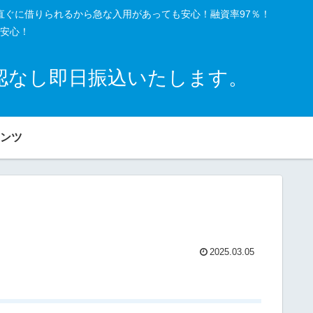
直ぐに借りられるから急な入用があっても安心！融資率97％！
安心！
確認なし即日振込いたします。
ンツ
2025.03.05