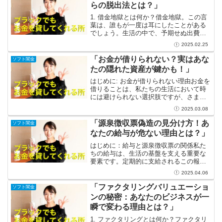
る？」と尋ねられ、その瞬間...
らの脱出法とは？」
1. 借金地獄とは何か？借金地獄。この言
葉は、誰もが一度は耳にしたことがある
でしょう。生活の中で、予期せぬ出費や
失業など、さまざまな理由で借金が膨ら
2025.02.25
んでしまうことがあります。気づけば、
返済が重荷となり、周囲に相談できずに
「お金が借りられない？実はあな
ソフト闇金
孤独を感じることも。...
たの隠れた資産が鍵かも！」
はじめに: お金が借りられない理由お金を
借りることは、私たちの生活において時
には避けられない選択肢ですが、さまざ
まな理由からその壁にぶつかることがあ
2025.03.08
ります。信用情報の問題や収入の不安定
さ、さらには担保がない場合など、その
「源泉徴収票偽造の見分け方！あ
ソフト闇金
理由は多岐にわたりま...
なたの給与が危ない理由とは？」
はじめに：給与と源泉徴収票の関係私た
ちの給与は、生活の基盤を支える重要な
要素です。定期的に支給されるこの報酬
は、家計の心臓部とも言えるもので、
2025.04.06
日々の生活を楽しくするための資金源で
す。給与を受け取る際に必ず添付される
「ファクタリングバリュエーショ
ソフト闇金
のが源泉徴収票。この書類は...
ンの秘密：あなたのビジネスが一
瞬で変わる理由とは？」
1. ファクタリングとは何か？ファクタリ