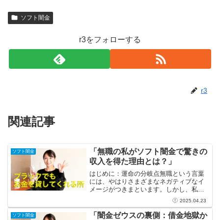
ソフト闇金
r3をフォローする
r3
関連記事
「無職の私がソフト闇金で驚きの
ソフト闇金
収入を得た理由とは？」
はじめに：運命の分岐点無職という言葉
には、やはりさまざまなネガティブなイ
メージがつきまといます。しかし、私に
とって無職でいることは新しい挑戦の始
2025.04.23
まりに過ぎませんでした。ある日、友人
から「ソフト闇金の話を聞いたことあ
「闇金ゼウスの裏側：借金地獄か
ソフト闇金