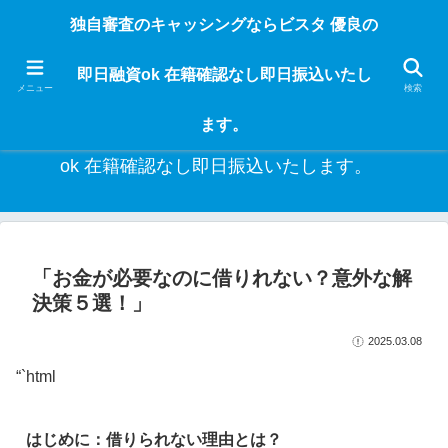
独自審査のフリーローンならビスタなら24時間365日 在籍確認なしで借りれる
独自審査のキャッシングならビスタ 優良の
ブラック即日振込融資です。土日や祝日、夜間でも、直ぐに借りられるから急
な入用があっても安心！融資率97％！仕事をしている人ならブラックでも給料
即日融資ok 在籍確認なし即日振込いたし
日返済の１ヶ月融資で借りられるから安心！
メニュー
検索
ます。
独自審査のキャッシングならビスタ 優良の即日融資
ok 在籍確認なし即日振込いたします。
「お金が必要なのに借りれない？意外な解
決策５選！」
2025.03.08
“`html
はじめに：借りられない理由とは？