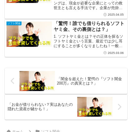
ングは、現金が必要な企業にとっての救
世主とも言える手法です。企業が売掛金
をファクタリング業者に売却すること
2025.04.05
で、顧客からの支払いを待たずに資金を
得ることができます。この仕組みによっ
「驚愕！誰でも借りられるソフト
ソフト闇金
て、企業は資金繰りの悩...
ヤミ金、その裏側とは？」
1. ソフトヤミ金とは？その正体を探るソ
フトヤミ金という言葉、最近では少し耳
にすることが多くなりましたね！一般的
に、ヤミ金といえば法外な利息を要求す
2025.03.06
る危険な貸金業者を指しますが、ソフト
ヤミ金はその名の通り、少し柔らかい印
象を与えてきます。し...
「闇金を超えた！驚愕の『ソフト闇金
200万』の真実とは？」
「お金が借りられない？実はあなたの
隠れた資産が鍵かも！」
ホーム
ソフト闇金