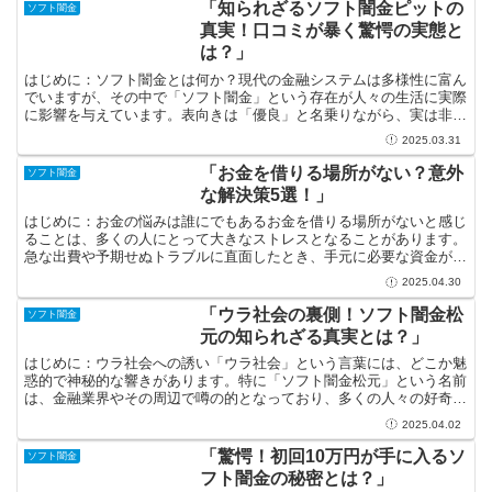
「知られざるソフト闇金ピットの
ソフト闇金
真実！口コミが暴く驚愕の実態と
は？」
はじめに：ソフト闇金とは何か？現代の金融システムは多様性に富ん
でいますが、その中で「ソフト闇金」という存在が人々の生活に実際
に影響を与えています。表向きは「優良」と名乗りながら、実は非常
に危険な本質を持つこの業態。この記事では、ソフト闇金の...
2025.03.31
「お金を借りる場所がない？意外
ソフト闇金
な解決策5選！」
はじめに：お金の悩みは誰にでもあるお金を借りる場所がないと感じ
ることは、多くの人にとって大きなストレスとなることがあります。
急な出費や予期せぬトラブルに直面したとき、手元に必要な資金がな
いと焦りが募ります。しかし、実はお金を借りる方法は意外...
2025.04.30
「ウラ社会の裏側！ソフト闇金松
ソフト闇金
元の知られざる真実とは？」
はじめに：ウラ社会への誘い「ウラ社会」という言葉には、どこか魅
惑的で神秘的な響きがあります。特に「ソフト闇金松元」という名前
は、金融業界やその周辺で噂の的となっており、多くの人々の好奇心
をそそります。しかし、実のところ、松元とはどのような人...
2025.04.02
「驚愕！初回10万円が手に入るソ
ソフト闇金
フト闇金の秘密とは？」