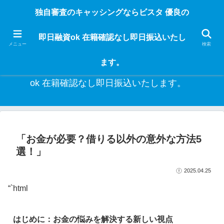
独自審査のフリーローンならビスタなら24時間365日 在籍確認なしで借りれる
独自審査のキャッシングならビスタ 優良の
ブラック即日振込融資です。土日や祝日、夜間でも、直ぐに借りられるから急
な入用があっても安心！融資率97％！仕事をしている人ならブラックでも給料
即日融資ok 在籍確認なし即日振込いたし
日返済の１ヶ月融資で借りられるから安心！
メニュー
検索
ます。
独自審査のキャッシングならビスタ 優良の即日融資
ok 在籍確認なし即日振込いたします。
「お金が必要？借りる以外の意外な方法5
選！」
2025.04.25
“`html
はじめに：お金の悩みを解決する新しい視点