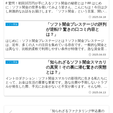
# 驚愕！初回10万円が手に入るソフト闇金の秘密とは？## はじめ
に：ソフト闇金の世界を覗いてみよう皆さん、こんにちは！今日は少
し刺激的なお話をお届けします。「ソフト闇金」という言葉、聞いた
ことがありますか？この言葉には、少しばかり不思議な...
2025.04.18
「ソフト闇金プレステージの評判
ソフト闇金
が逆転!? 驚きの口コミ内容と
は？」
はじめに：ソフト闇金プレステージとは？ソフト闇金プレステージ
は、近年、多くの人々の注目を集めている存在です。一般的な闇金と
は異なり、比較的柔軟で利用しやすい条件が特徴です。急な資金需要
に直面した時、ソフト闇金は一つの頼れる選択肢となることも...
2025.04.03
「知られざるソフト闇金スマカリ
ソフト闇金
の真実！その裏に潜む驚きの実態
とは？」
イントロダクション：ソフト闇金スマカリの影現代に生きる私たちに
とって、お金は生活の重要な要素です。急な出費や予期しないトラブ
ルが発生した際、手元にお金がないと不安が募ります。そんな時、
「ソフト闇金」という選択肢が浮かんでくることもあるでしょ...
2025.04.13
「知られざるファクタリング申込書の