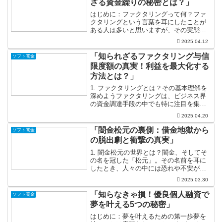
ざる資金繰りの秘密とは？」
はじめに：ファクタリングって何？ファ
クタリングという言葉を耳にしたことが
ある人は多いと思いますが、その実態を
知っている人は少ないのではないでしょ
2025.04.12
うか。特に中小企業や個人事業主の方々
にとって、資金繰りは頭の痛い問題。こ
「知られざるファクタリング与信
ソフト闇金
こで登場するのがファクタ...
限度額の真実！利益を最大化する
方法とは？」
1. ファクタリングとは？その基本理解を
深めようファクタリングは、ビジネス界
の資金調達手段の中でも特に注目を集め
ています。売掛金を早期に現金化するこ
2025.04.20
とで、企業は運転資金を確保しやすくな
ります。この仕組みを理解することで、
「闇金松元の裏側：借金地獄から
ソフト闇金
企業は資金繰りの悩み...
の脱出劇と衝撃の真実」
1. 闇金松元の世界とは？闇金、そしてそ
の名を冠した「松元」。その名前を耳に
したとき、人々の中には恐れや不安が広
がることもあるでしょう。しかし、松元
2025.03.30
の物語にはただの悪役としての姿だけで
はなく、感動的なサバイバルストーリー
「知らなきゃ損！優良個人融資で
ソフト闇金
が秘められているので...
夢を叶える5つの秘密」
はじめに：夢を叶えるための第一歩夢を