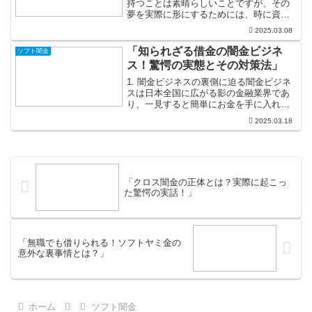
持つことは素晴らしいことですが、その
夢を実際に形にするためには、時に資金
が必要となります。多くの人が夢を抱く
2025.03.08
中で、実現するための手段を見つけるこ
とは極めて重要です。特に、個人融資は
「知られざる借金の闇金ビジネ
ソフト闇金
その手段の一つとして多く...
ス！驚愕の実態とその対策法」
1. 闇金ビジネスの裏側に迫る闇金ビジネ
スは日本全国に広がる影の金融業界であ
り、一見すると簡単にお金を手に入れら
れる便利なサービスのように思えるかも
2025.03.18
しれません。しかし、その裏には恐ろし
い罠が待っています。合法的な金融機関
とは異なり、法外な金...
「クロス闇金の正体とは？実際に起こっ
た驚愕の実話！」
「無職でも借りられる！ソフトヤミ金の
意外な裏事情とは？」
ホーム
ソフト闇金