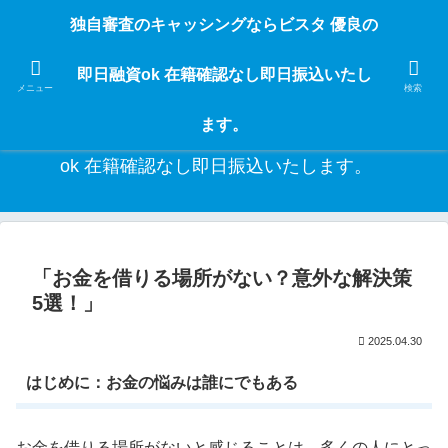
独自審査のフリーローンならビスタなら24時間365日 在籍確認なしで借りれる
独自審査のキャッシングならビスタ 優良の
ブラック即日振込融資です。土日や祝日、夜間でも、直ぐに借りられるから急
な入用があっても安心！融資率97％！仕事をしている人ならブラックでも給料
即日融資ok 在籍確認なし即日振込いたし
日返済の１ヶ月融資で借りられるから安心！
メニュー
検索
ます。
独自審査のキャッシングならビスタ 優良の即日融資
ok 在籍確認なし即日振込いたします。
「お金を借りる場所がない？意外な解決策
5選！」
2025.04.30
はじめに：お金の悩みは誰にでもある
お金を借りる場所がないと感じることは、多くの人にとっ