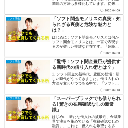
調達の方法も多様化しています。従来の
銀行融資に頼らない選択肢として注目を
2025.04.09
集めているのが、三井住友のファクタリ
ングです。このサービスは特に中小企業
「ソフト闇金モノリスの真実：知
ソフト闇金
に大きな影響を及ぼす可能...
られざる裏側と危険な魅力と
は？」
はじめに：ソフト闇金モノリスとは何か
ソフト闇金モノリスとは、一言で表現す
るのが難しい複雑な存在です。「危険」
や「違法」というイメージを持たれるこ
2025.04.30
とが多いですが、その実、現代の金融の
中で新たなニーズに応えようとする一面
「驚愕！ソフト闇金豊臣が提供す
ソフト闇金
もあります。彼らは、従来...
る新時代の借り入れ術とは？」
1. ソフト闇金の新時代、豊臣の登場！新
しい時代がやってきました。借り入れの
方法が変わりつつある中で、「ソフト闇
金」と呼ばれる新しいカテゴリが注目を
2025.04.10
集めています。その中でも「ソフト闇金
豊臣」は、特に際立ったサービスを提供
「スーパーブラックでも借りられ
ソフト闇金
しています。これまで...
る! 驚きの在籍確認なしの新常
識」
はじめに: 新たな借入れの波最近、金融業
界で注目を集めている「在籍確認なしの
融資」。これは、借入れを希望する多く