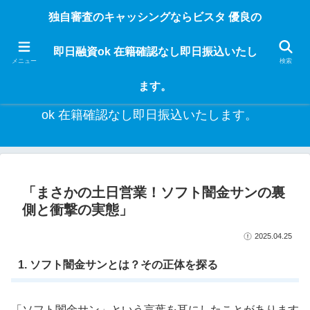
独自審査のフリーローンならビスタなら24時間365日 在籍確認なしで借りれる
独自審査のキャッシングならビスタ 優良の
ブラック即日振込融資です。土日や祝日、夜間でも、直ぐに借りられるから急
な入用があっても安心！融資率97％！仕事をしている人ならブラックでも給料
即日融資ok 在籍確認なし即日振込いたし
日返済の１ヶ月融資で借りられるから安心！
メニュー
検索
ます。
独自審査のキャッシングならビスタ 優良の即日融資
ok 在籍確認なし即日振込いたします。
「まさかの土日営業！ソフト闇金サンの裏
側と衝撃の実態」
2025.04.25
1. ソフト闇金サンとは？その正体を探る
「ソフト闇金サン」という言葉を耳にしたことがあります