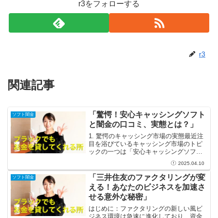
r3をフォローする
r3
関連記事
「驚愕！安心キャッシングソフト
ソフト闇金
と闇金の口コミ、実態とは？」
1. 驚愕のキャッシング市場の実態最近注
目を浴びているキャッシング市場のトピ
ックの一つは「安心キャッシングソフ
ト」です。これらのサービスは、簡単に
2025.04.10
お金を借りることができるため、多忙な
現代人にとって非常に魅力的です。しか
「三井住友のファクタリングが変
ソフト闇金
し、一方で闇金と呼ばれ...
える！あなたのビジネスを加速さ
せる意外な秘密」
はじめに：ファクタリングの新しい風ビ
ジネス環境は急速に進化しており、資金