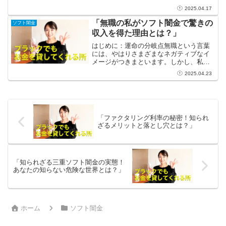
の人々に新たなチャンスをもたらしてい
2025.04.17
ます。従来であれば、融資を受けるため
には在籍確認や信用情報の厳しい審査に
「無職の私がソフト闇金で驚きの
ソフト闇金
耐えなければなりませ...
収入を得た理由とは？」
はじめに：運命の分岐点無職という言葉
には、やはりさまざまなネガティブなイ
メージがつきまといます。しかし、私に
とって無職でいることは新しい挑戦の始
2025.04.23
まりに過ぎませんでした。ある日、友人
から「ソフト闇金の話を聞いたことあ
る？」と尋ねられ、その瞬間...
「ファクタリング利率の秘密！知られ
ざるメリットと落とし穴とは？」
「知られざる三重ソフト闇金の実態！
あなたの知らない危険な世界とは？」
ホーム
ソフト闇金