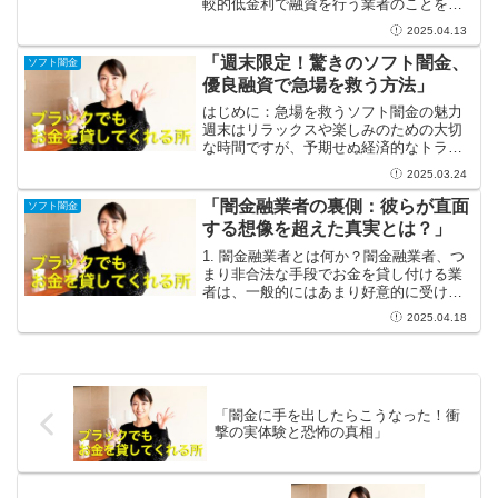
較的低金利で融資を行う業者のことを指
します。法的にはグレーゾーンに位置す
2025.04.13
るため、利用する際には様々なリスクが
伴いますが、どこか安心感を持ちつつ利
「週末限定！驚きのソフト闇金、
ソフト闇金
用できる場でもありま...
優良融資で急場を救う方法」
はじめに：急場を救うソフト闇金の魅力
週末はリラックスや楽しみのための大切
な時間ですが、予期せぬ経済的なトラブ
ルが訪れることもありますよね。そんな
2025.03.24
時、頼りになる資金が必要になってくる
ことも少なくありません。そこで考えに
「闇金融業者の裏側：彼らが直面
ソフト闇金
浮かぶのがソフト闇金です...
する想像を超えた真実とは？」
1. 闇金融業者とは何か？闇金融業者、つ
まり非合法な手段でお金を貸し付ける業
者は、一般的にはあまり好意的に受け止
められませんが、その実態を知ることで
2025.04.18
新しい視点が得られるかもしれません。
多くの人が融資を受ける際、正規の金融
機関から借り入れを望...
「闇金に手を出したらこうなった！衝
撃の実体験と恐怖の真相」