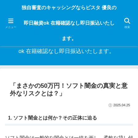
独自審査のフリーローンならビスタなら24時間365日 在籍確認なしで借りれる
独自審査のキャッシングならビスタ 優良の
ブラック即日振込融資です。土日や祝日、夜間でも、直ぐに借りられるから急
な入用があっても安心！融資率97％！仕事をしている人ならブラックでも給料
即日融資ok 在籍確認なし即日振込いたし
日返済の１ヶ月融資で借りられるから安心！
メニュー
検索
ます。
独自審査のキャッシングならビスタ 優良の即日融資
ok 在籍確認なし即日振込いたします。
「まさかの50万円！ソフト闇金の真実と意
外なリスクとは？」
2025.04.25
1. ソフト闇金とは何か？その正体に迫る
ソフト闇金は一般的な闇金とは一線を画し、柔軟な貸し付