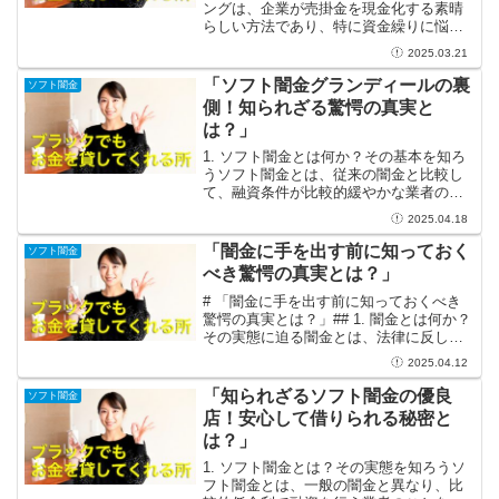
ングは、企業が売掛金を現金化する素晴
らしい方法であり、特に資金繰りに悩む
中小企業にとっては救世主とも言える存
2025.03.21
在です！ビジネスを展開するには資金が
必要ですが、売掛金があるのに現金が手
「ソフト闇金グランディールの裏
ソフト闇金
元にないというのは非...
側！知られざる驚愕の真実と
は？」
1. ソフト闇金とは何か？その基本を知ろ
うソフト闇金とは、従来の闇金と比較し
て、融資条件が比較的緩やかな業者のこ
とを指します。急な資金が必要な時、通
2025.04.18
常の金融機関からの融資が難しい場合に
は、これが頼りになることもあります。
「闇金に手を出す前に知っておく
ソフト闇金
しかし、この「ソフト...
べき驚愕の真実とは？」
# 「闇金に手を出す前に知っておくべき
驚愕の真実とは？」## 1. 闇金とは何か？
その実態に迫る闇金とは、法律に反して
高金利でお金を貸し出す業者のことを指
2025.04.12
します。表向きは「消費者金融」として
営業していることもありますが、実際に
「知られざるソフト闇金の優良
ソフト闇金
は無登録での営...
店！安心して借りられる秘密と
は？」
1. ソフト闇金とは？その実態を知ろうソ
フト闇金とは、一般の闇金と異なり、比