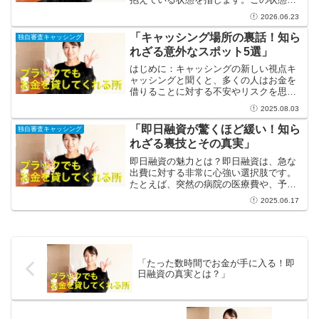
お金を借りることは難しいと思われがち
2026.06.23
ですが、実は即日融資を受けられる方法
が存在するのです。本コラムでは、ブラ
「キャッシング場所の裏話！知ら
独自審査キャッシング
ックの方でも実現可能...
れざる意外なスポット5選」
はじめに：キャッシングの新しい視点キ
ャッシングと聞くと、多くの人はお金を
借りることに対する不安やリスクを思い
浮かべるかもしれません。しかし、実は
2025.08.03
その裏には知られざる魅力がたくさん詰
まっています！特に意外な場所でキャッ
「即日融資が驚くほど緩い！知ら
独自審査キャッシング
シングが可能であることは...
れざる裏技とその真実」
即日融資の魅力とは？即日融資は、急な
出費に対する非常に心強い選択肢です。
たとえば、突然の病院の医療費や、予期
せぬ車の修理代など、生活の中ではさま
2025.06.17
ざまなシチュエーションが考えられま
す。そんな状況に直面した時、即日融資
があれば、すぐにお金を手に...
「たった数時間でお金が手に入る！即
日融資の真実とは？」