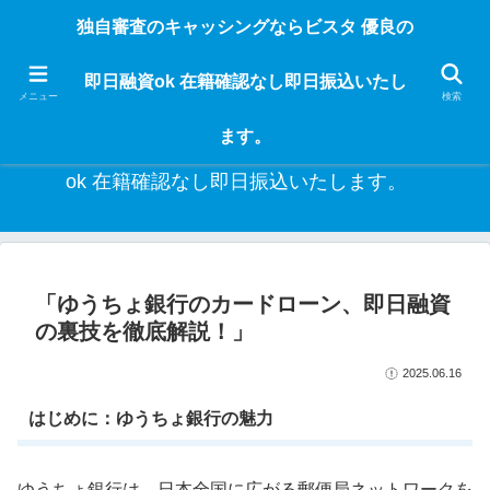
独自審査のフリーローンならビスタなら24時間365日 在籍確認なしで借りれる
独自審査のキャッシングならビスタ 優良の
ブラック即日振込融資です。土日や祝日、夜間でも、直ぐに借りられるから急
な入用があっても安心！融資率97％！仕事をしている人ならブラックでも給料
即日融資ok 在籍確認なし即日振込いたし
日返済の１ヶ月融資で借りられるから安心！
メニュー
検索
ます。
独自審査のキャッシングならビスタ 優良の即日融資
ok 在籍確認なし即日振込いたします。
「ゆうちょ銀行のカードローン、即日融資
の裏技を徹底解説！」
2025.06.16
はじめに：ゆうちょ銀行の魅力
ゆうちょ銀行は、日本全国に広がる郵便局ネットワークを