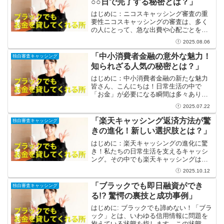
○○日で完了する秘密とは？」
はじめに：ニコスキャッシング審査の重
要性ニコスキャッシングの審査は、多く
の人にとって、急な出費や心配ごとを解
消するための大切なステップです。生活
2025.08.06
の中で、思わぬ出費が発生することは誰
にでもありますよね。急な医療費や修理
「中小消費者金融の意外な魅力！
独自審査キャッシング
代、旅行費用など、さまざ...
知られざる人気の秘密とは？」
はじめに：中小消費者金融の新たな魅力
皆さん、こんにちは！日常生活の中で
「お金」が必要になる瞬間は多々ありま
すよね。そんなときに思い浮かぶのが消
2025.07.22
費者金融ですが、大手金融機関と比べて
中小消費者金融が持つ意外な魅力を知っ
「楽天キャッシング返済方法が驚
独自審査キャッシング
ている人は少ないのではない...
きの進化！新しい選択肢とは？」
はじめに：楽天キャッシングの進化に驚
き！私たちの日常生活を支えるキャッシ
ング。その中でも楽天キャッシングは、
利便性と柔軟性でユーザーから愛され続
2025.10.12
けています。しかし、返済の手間や金利
の負担といった課題は、利用者にとって
「ブラックでも即日融資ができ
独自審査キャッシング
いつも頭を悩ませる要素で...
る!? 驚愕の裏技と成功事例」
はじめに: ブラックでも諦めない！「ブラ
ック」とは、いわゆる信用情報に問題を
抱えている状態を指します。この状態で