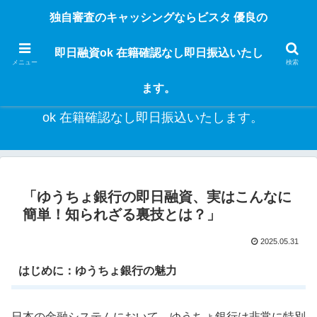
独自審査のフリーローンならビスタなら24時間365日 在籍確認なしで借りれる
独自審査のキャッシングならビスタ 優良の
ブラック即日振込融資です。土日や祝日、夜間でも、直ぐに借りられるから急
な入用があっても安心！融資率97％！仕事をしている人ならブラックでも給料
即日融資ok 在籍確認なし即日振込いたし
日返済の１ヶ月融資で借りられるから安心！
メニュー
検索
ます。
独自審査のキャッシングならビスタ 優良の即日融資
ok 在籍確認なし即日振込いたします。
「ゆうちょ銀行の即日融資、実はこんなに
簡単！知られざる裏技とは？」
2025.05.31
はじめに：ゆうちょ銀行の魅力
日本の金融システムにおいて、ゆうちょ銀行は非常に特別