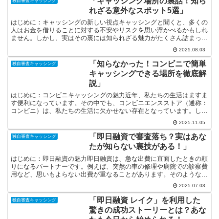
「キャッシング場所の裏話！知ら
独自審査キャッシング
れざる意外なスポット5選」
はじめに：キャッシングの新しい視点キャッシングと聞くと、多くの
人はお金を借りることに対する不安やリスクを思い浮かべるかもしれ
ません。しかし、実はその裏には知られざる魅力がたくさん詰まって
います！特に意外な場所でキャッシングが可能であることは...
2025.08.03
「知らなかった！コンビニで簡単
独自審査キャッシング
キャッシングできる場所を徹底解
説」
はじめに：コンビニキャッシングの魅力近年、私たちの生活はますま
す便利になっています。その中でも、コンビニエンスストア（通称：
コンビニ）は、私たちの生活に欠かせない存在となっています。しか
し、コンビニでできることは、単に買い物をするだけにとど...
2025.11.05
「即日融資で審査落ち？実はあな
独自審査キャッシング
たが知らない裏技がある！」
はじめに：即日融資の魅力即日融資は、急な出費に直面したときの頼
りになるパートナーです。例えば、突然の車の修理や病院での診察費
用など、思いもよらない出費が重なることがあります。そのような場
面で即日融資があれば、必要な資金をすぐに手に入れること...
2025.07.03
「即日融資 レイク」を利用した
独自審査キャッシング
驚きの成功ストーリーとは？あな