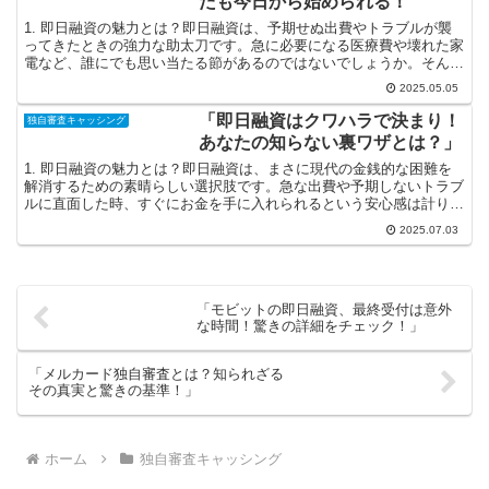
たも今日から始められる！
1. 即日融資の魅力とは？即日融資は、予期せぬ出費やトラブルが襲
ってきたときの強力な助太刀です。急に必要になる医療費や壊れた家
電など、誰にでも思い当たる節があるのではないでしょうか。そんな
時に、銀行の複雑な手続きや厳しい審査が待っていると、...
2025.05.05
「即日融資はクワハラで決まり！
独自審査キャッシング
あなたの知らない裏ワザとは？」
1. 即日融資の魅力とは？即日融資は、まさに現代の金銭的な困難を
解消するための素晴らしい選択肢です。急な出費や予期しないトラブ
ルに直面した時、すぐにお金を手に入れられるという安心感は計り知
れません。たとえば、突然の医療費や旅行のキャンセル料...
2025.07.03
「モビットの即日融資、最終受付は意外
な時間！驚きの詳細をチェック！」
「メルカード独自審査とは？知られざる
その真実と驚きの基準！」
ホーム
独自審査キャッシング