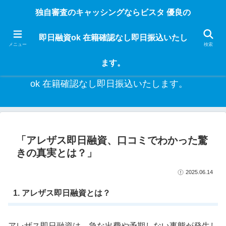
独自審査のフリーローンならビスタなら24時間365日 在籍確認なしで借りれる
独自審査のキャッシングならビスタ 優良の
ブラック即日振込融資です。土日や祝日、夜間でも、直ぐに借りられるから急
な入用があっても安心！融資率97％！仕事をしている人ならブラックでも給料
即日融資ok 在籍確認なし即日振込いたし
日返済の１ヶ月融資で借りられるから安心！
メニュー
検索
ます。
独自審査のキャッシングならビスタ 優良の即日融資
ok 在籍確認なし即日振込いたします。
「アレザス即日融資、口コミでわかった驚
きの真実とは？」
2025.06.14
1. アレザス即日融資とは？
アレザス即日融資は、急な出費や予期しない事態が発生し