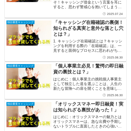
そ！キャッシング借金という言葉を耳に
すると、思わず警戒心を抱いてしまう方
も多いかもしれません。しかし、視点を
2025.07.24
変えてみると、キャッシングはあなたの
生活に新たな可能性をもたらす素晴らし
「キャッシング在籍確認の裏側！
独自審査キャッシング
い手段になり得るのです。...
知られざる真実と意外な落とし穴
とは？」
1. キャッシング在籍確認とは？キャッシ
ングを利用する際の「在籍確認」は、一
見すると面倒なプロセスに思われがちで
すが、実は非常に重要なステップなので
2025.08.30
す。これは、貸し手が申込者が本当にそ
の職場で働いているのかを確認し、融資
「個人事業主必見！驚愕の即日融
独自審査キャッシング
のリスクを軽減するた...
資の裏技とは？」
はじめに：個人事業主の挑戦個人事業主
として独立した道を選ぶことは、人生の
新たな冒険への扉を開くことを意味しま
す。自由な時間や自己表現の機会を手に
2025.06.30
入れる一方で、時には壁にぶつかること
もあるでしょう。特に資金繰りについて
「オリックスマネー即日融資！実
独自審査キャッシング
は、予想外の出費や急なビ...
は知られざる裏技があった！」
はじめに：オリックスマネーの魅力とは
オリックスマネーは、急な出費や予期し
ないトラブルに直面したときの心強い味
方です。即日融資を提供するこの金融サ