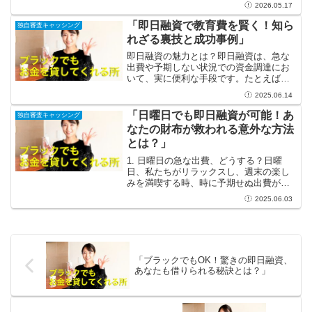
2026.05.17
ービスは、特に忙しい現代社会におい
て、そのスピード感が大きな魅力となっ
「即日融資で教育費を賢く！知ら
独自審査キャッシング
ています。申込から融資まで...
れざる裏技と成功事例」
即日融資の魅力とは？即日融資は、急な
出費や予期しない状況での資金調達にお
いて、実に便利な手段です。たとえば、
子供の教育費が急に必要になったときな
2025.06.14
ど、即時に資金を手に入れられること
は、親にとって大きな安心材料となりま
「日曜日でも即日融資が可能！あ
独自審査キャッシング
す。このような状況で即日融...
なたの財布が救われる意外な方法
とは？」
1. 日曜日の急な出費、どうする？日曜
日、私たちがリラックスし、週末の楽し
みを満喫する時、時に予期せぬ出費が私
たちを襲うことがあります。例えば、愛
2025.06.03
車が急に故障してしまったり、友人との
外出中に財布を落としてしまったり…。
そんなハプニングは誰に...
「ブラックでもOK！驚きの即日融資、
あなたも借りられる秘訣とは？」