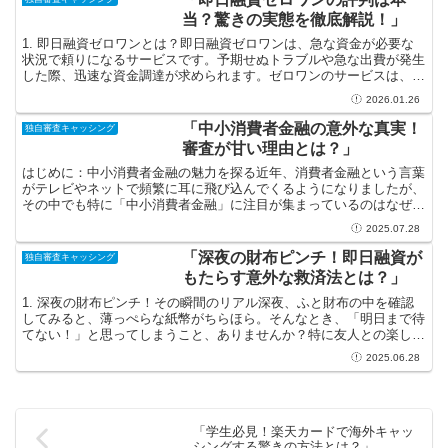
当？驚きの実態を徹底解説！」
1. 即日融資ゼロワンとは？即日融資ゼロワンは、急な資金が必要な
状況で頼りになるサービスです。予期せぬトラブルや急な出費が発生
した際、迅速な資金調達が求められます。ゼロワンのサービスは、そ
んな瞬間にピッタリの選択肢として、多くの方に利用され...
2026.01.26
「中小消費者金融の意外な真実！
独自審査キャッシング
審査が甘い理由とは？」
はじめに：中小消費者金融の魅力を探る近年、消費者金融という言葉
がテレビやネットで頻繁に耳に飛び込んでくるようになりましたが、
その中でも特に「中小消費者金融」に注目が集まっているのはなぜで
しょうか？多くの人々が「審査が甘い」と耳にする一方で、...
2025.07.28
「深夜の財布ピンチ！即日融資が
独自審査キャッシング
もたらす意外な救済法とは？」
1. 深夜の財布ピンチ！その瞬間のリアル深夜、ふと財布の中を確認
してみると、薄っぺらな紙幣がちらほら。そんなとき、「明日まで待
てない！」と思ってしまうこと、ありませんか？特に友人との楽しい
飲み会でついつい財布のひもが緩み、予想外の出費に直面...
2025.06.28
「学生必見！楽天カードで海外キャッ
シングする驚きの方法とは？」