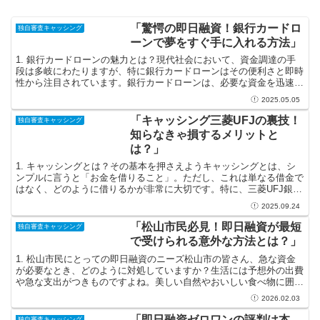
「驚愕の即日融資！銀行カードロ
独自審査キャッシング
ーンで夢をすぐ手に入れる方法」
1. 銀行カードローンの魅力とは？現代社会において、資金調達の手
段は多岐にわたりますが、特に銀行カードローンはその便利さと即時
性から注目されています。銀行カードローンは、必要な資金を迅速に
手に入れることができるため、急な出費や夢の実現に向け...
2025.05.05
「キャッシング三菱UFJの裏技！
独自審査キャッシング
知らなきゃ損するメリットと
は？」
1. キャッシングとは？その基本を押さえようキャッシングとは、シ
ンプルに言うと「お金を借りること」。ただし、これは単なる借金で
はなく、どのように借りるかが非常に大切です。特に、三菱UFJ銀行
が提供するキャッシングサービスには、知られざる魅力...
2025.09.24
「松山市民必見！即日融資が最短
独自審査キャッシング
で受けられる意外な方法とは？」
1. 松山市民にとっての即日融資のニーズ松山市の皆さん、急な資金
が必要なとき、どのように対処していますか？生活には予想外の出費
や急な支出がつきものですよね。美しい自然やおいしい食べ物に囲ま
れている松山ですが、時にはその中で金銭的な壁にぶつか...
2026.02.03
「即日融資ゼロワンの評判は本
独自審査キャッシング