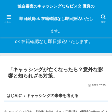
独自審査のフリーローンならビスタなら24時間365日 在籍確認なしで借りれる
独自審査のキャッシングならビスタ 優良の
ブラック即日振込融資です。土日や祝日、夜間でも、直ぐに借りられるから急
な入用があっても安心！融資率97％！仕事をしている人ならブラックでも給料
即日融資ok 在籍確認なし即日振込いたし
日返済の１ヶ月融資で借りられるから安心！
メニュー
検索
ます。
独自審査のキャッシングならビスタ 優良の即日融資
ok 在籍確認なし即日振込いたします。
「キャッシングが亡くなったら？意外な影
響と知られざる対策」
2025.07.25
はじめに：キャッシングの未来を考える
キャッシングは、現代社会において非常に便利なサービス