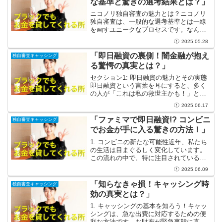
な基準と驚きの選考結果とは？」
ニコノリ独自審査の魅力とは？ニコノリ
独自審査は、一般的な選考基準とは一線
を画すユニークなプロセスです。なん
と、ここではスキルや経歴だけではな
2025.05.28
く、「個性」が重視されるのです！自分
らしさを大切にし、多様な才能が評価さ
「即日融資の裏側！闇金融が抱え
独自審査キャッシング
れることで、普通の枠に収まら...
る驚愕の真実とは？」
セクション1: 即日融資の魅力とその実態
即日融資という言葉を耳にすると、多く
の人が「これは私の救世主かも！」と感
じるでしょう。緊急な出費が発生したと
2025.06.17
き、すぐにお金が手に入る即日融資は衣
服の裾を引くように皆を導いてくれま
「ファミマで即日融資!? コンビニ
独自審査キャッシング
す。手続きもシンプルで...
でお金が手に入る驚きの方法！」
1. コンビニの新たな可能性近年、私たち
の生活は目まぐるしく変化しています。
この流れの中で、特に注目されているの
がコンビニエンスストアの進化です。も
2025.06.09
ともと小さな買い物をするための便利な
場所として存在していましたが、今や私
「知らなきゃ損！キャッシング時
独自審査キャッシング
たちの生活に欠かせな...
効の真実とは？」
1. キャッシングの基本を知ろう！キャッ
シングは、急な出費に対応するための便
利な方法です。お財布が緊急事態に直面