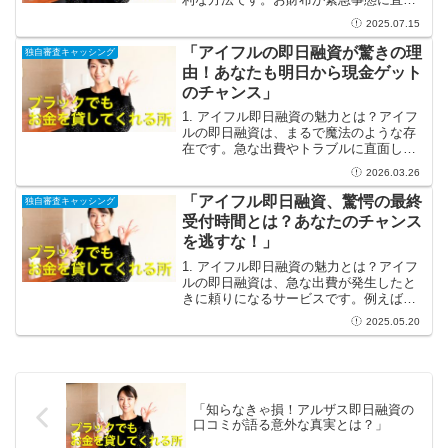
したとき、金融機関から短期間でお金を
2025.07.15
借りることができるのです。しかし、そ
の便利さの裏には、注意すべきルールや
「アイフルの即日融資が驚きの理
独自審査キャッシング
条件がたくさん存在し...
由！あなたも明日から現金ゲット
のチャンス」
1. アイフル即日融資の魅力とは？アイフ
ルの即日融資は、まるで魔法のような存
在です。急な出費やトラブルに直面した
とき、すぐにお金が必要になることがあ
2026.03.26
ります。そんなとき、アイフルを利用す
れば、あなたの救世主になること間違い
「アイフル即日融資、驚愕の最終
独自審査キャッシング
なし！審査が迅速で、...
受付時間とは？あなたのチャンス
を逃すな！」
1. アイフル即日融資の魅力とは？アイフ
ルの即日融資は、急な出費が発生したと
きに頼りになるサービスです。例えば、
急な医療費や、友人との旅行計画中に出
2025.05.20
てきた思いがけない支出など、生活の中
で不意に必要になるお金は多いもので
す。でも大丈夫！そんな...
「知らなきゃ損！アルザス即日融資の
口コミが語る意外な真実とは？」