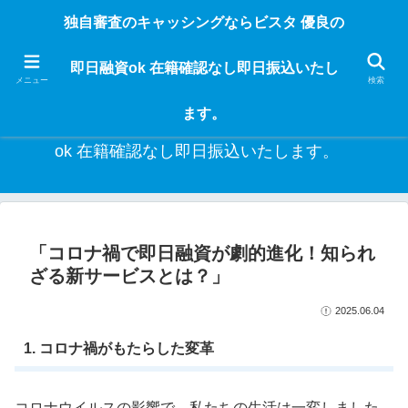
独自審査のフリーローンならビスタなら24時間365日 在籍確認なしで借りれる
独自審査のキャッシングならビスタ 優良の
ブラック即日振込融資です。土日や祝日、夜間でも、直ぐに借りられるから急
な入用があっても安心！融資率97％！仕事をしている人ならブラックでも給料
即日融資ok 在籍確認なし即日振込いたし
日返済の１ヶ月融資で借りられるから安心！
メニュー
検索
ます。
独自審査のキャッシングならビスタ 優良の即日融資
ok 在籍確認なし即日振込いたします。
「コロナ禍で即日融資が劇的進化！知られ
ざる新サービスとは？」
2025.06.04
1. コロナ禍がもたらした変革
コロナウイルスの影響で、私たちの生活は一変しました