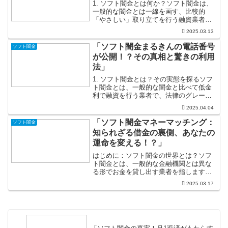
1. ソフト闇金とは何か？ソフト闇金は、
一般的な闇金とは一線を画す、比較的
「やさしい」取り立てを行う融資業者を
指します。「ソフト」と名付けられた理
2025.03.13
由は、彼らが直接的な脅しや暴力を用い
ずにビジネスを行うからです。しかし、
「ソフト闇金まるきんの電話番号
ソフト闇金
その利用はリスクを伴い...
が公開！？その真相と驚きの利用
法」
1. ソフト闇金とは？その実態を探るソフ
ト闇金とは、一般的な闇金と比べて低金
利で融資を行う業者で、法律のグレーゾ
ーンを巧みに活用しています。彼らの大
2025.04.04
きな特徴は、暴力的な取り立てを行わな
い点で、これにより「ソフト」と呼ばれ
「ソフト闇金マネーマッチング：
ソフト闇金
るようになっています...
知られざる借金の裏側、あなたの
運命を変える！？」
はじめに：ソフト闇金の世界とは？ソフ
ト闇金とは、一般的な金融機関とは異な
る形でお金を貸し出す業者を指します。
「闇金」と聞くと、恐ろしい取り立ての
2025.03.17
イメージが先行しますが、ソフト闇金は
その名の通り、より柔軟な対応をするこ
とが多いのです。急な資金...