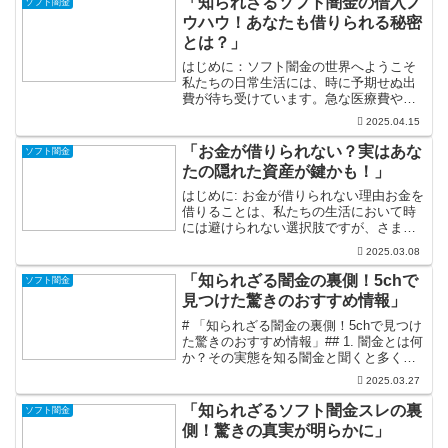
「知られざるソフト闇金の借入ノ
ソフト闇金
ウハウ！あなたも借りられる秘密
とは？」
はじめに：ソフト闇金の世界へようこそ
私たちの日常生活には、時に予期せぬ出
費が待ち受けています。急な医療費や車
の修理、さらには夢のための資金調達。
2025.04.15
そんなときに「借入」という選択肢を考
えるのは自然なことです。しかし、銀行
「お金が借りられない？実はあな
ソフト闇金
や消費者金融が提供するサ...
たの隠れた資産が鍵かも！」
はじめに: お金が借りられない理由お金を
借りることは、私たちの生活において時
には避けられない選択肢ですが、さまざ
まな理由からその壁にぶつかることがあ
2025.03.08
ります。信用情報の問題や収入の不安定
さ、さらには担保がない場合など、その
「知られざる闇金の裏側！5chで
ソフト闇金
理由は多岐にわたりま...
見つけた驚きのおすすめ情報」
# 「知られざる闇金の裏側！5chで見つけ
た驚きのおすすめ情報」## 1. 闇金とは何
か？その実態を知る闇金と聞くと多くの
人が恐怖を感じるかもしれませんが、実
2025.03.27
はその恐れを克服するためには正しい知
識が必要です。闇金とは、法外な金利で
「知られざるソフト闇金スレの裏
ソフト闇金
融資を行う...
側！驚きの真実が明らかに」