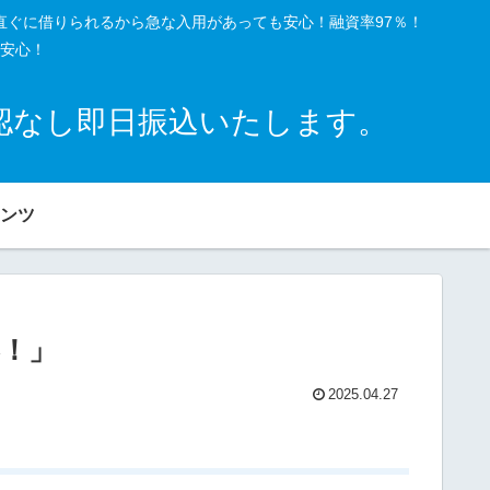
直ぐに借りられるから急な入用があっても安心！融資率97％！
安心！
確認なし即日振込いたします。
ンツ
！」
2025.04.27