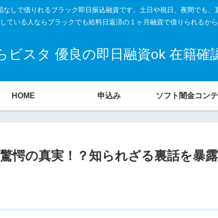
籍確認なしで借りれるブラック即日振込融資です。土日や祝日、夜間でも、
している人ならブラックでも給料日返済の１ヶ月融資で借りられるから
ビスタ 優良の即日融資ok 在籍
HOME
申込み
ソフト闇金コンテ
驚愕の真実！？知られざる裏話を暴露