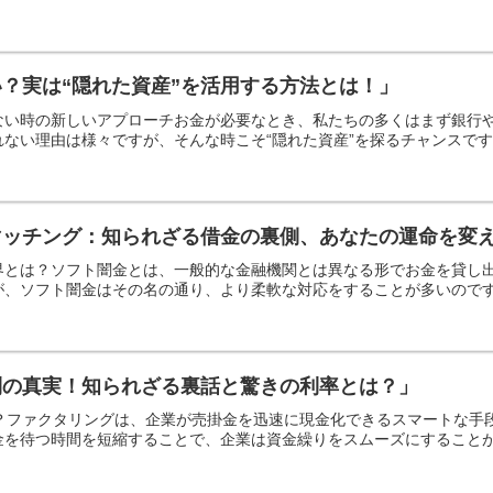
？実は“隠れた資産”を活用する方法とは！」
ない時の新しいアプローチお金が必要なとき、私たちの多くはまず銀行
ない理由は様々ですが、そんな時こそ“隠れた資産”を探るチャンスです。
マッチング：知られざる借金の裏側、あなたの運命を変
界とは？ソフト闇金とは、一般的な金融機関とは異なる形でお金を貸し
、ソフト闇金はその名の通り、より柔軟な対応をすることが多いのです。
利の真実！知られざる裏話と驚きの利率とは？」
か？ファクタリングは、企業が売掛金を迅速に現金化できるスマートな
を待つ時間を短縮することで、企業は資金繰りをスムーズにすることがで