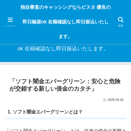
独自審査のフリーローンならビスタなら24時間365日 在籍確認なしで借りれる
独自審査のキャッシングならビスタ 優良の
ブラック即日振込融資です。土日や祝日、夜間でも、直ぐに借りられるから急
な入用があっても安心！融資率97％！仕事をしている人ならブラックでも給料
即日融資ok 在籍確認なし即日振込いたし
日返済の１ヶ月融資で借りられるから安心！
メニュー
検索
ます。
独自審査のキャッシングならビスタ 優良の即日融資
ok 在籍確認なし即日振込いたします。
「ソフト闇金エバーグリーン：安心と危険
が交錯する新しい借金のカタチ」
2025.04.18
1. ソフト闇金エバーグリーンとは？
「ソフト闇金エバーグリーン」とは、従来の借金の形態と