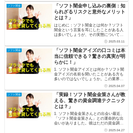
ト闇金は一筋の光明かもしれません。こ
「ソフト闇金申し込みの裏側：知
ソフト闇金
れらの業者は、急な資金需...
られざるリスクと意外なメリット
とは？」
はじめに：ソフト闇金とは何か？ソフト
闇金という言葉を耳にしたことがある人
は多いでしょうが、その実態について詳
しく知っている方は少ないかもしれませ
2025.03.11
ん。一般的な金融機関とは異なり、ソフ
ト闇金はその名の通り、裏に潜む危険を
「ソフト闇金アイズの口コミは本
ソフト闇金
秘めていますが、意外なメ...
当に信頼できる？驚きの真実が明
らかに！」
1. ソフト闇金アイズとは何か？ソフト闇
金アイズの名前を聞いたことがある方も
多いのではないでしょうか。この業界
は、一般的な銀行などの金融機関とは異
2025.04.07
なり、法外な金利でお金を貸し出すこと
が特徴です。ただし、ソフトという言葉
「実録！ソフト闇金金策さんが教
ソフト闇金
が示すように、取り立て...
える、驚きの資金調達テクニック
とは？」
1. ソフト闇金金策さんとの出会い最近、
「ソフト闇金金策さん」との運命的な出
会いがありました。彼はただの資金調達
の専門家ではなく、ユニークな資金調達
2025.04.27
テクニックを駆使している真のプロフェ