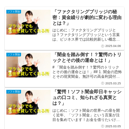
「ファクタリングブリッジの秘
ソフト闇金
密：資金繰りが劇的に変わる理由
とは？」
はじめに：ファクタリングブリッジと
は？ファクタリングブリッジという言葉
は、ビジネス界では比較的新しい概念か
もしれません。しかし、資金繰りに関す
2025.04.06
る革新的な解決策として注目を集めてい
ます。特に中小企業やスタートアップに
「闇金を踏み倒す！？驚愕のトリ
ソフト闇金
とって、資金繰りの課題は常...
ックとその後の運命とは！」
# 「闇金を踏み倒す！？驚愕のトリック
とその後の運命とは！」## 1. 闇金の恐怖
とその現実闇金。無許可の高金利貸付業
者が日常生活の中で密かに存在し、あた
2025.03.25
かも影のように私たちを取り囲んでいま
す。彼らは初対面の際には親切に見えま
「驚愕！ソフト闇金即日キャッシ
ソフト闇金
すが、その裏に...
ュの口コミ、知られざる真実と
は？」
はじめに：ソフト闇金の世界への扉を開
く近年、「ソフト闇金」という言葉が注
目を集めています！お金を借りたいけれ
ど、銀行や消費者金融ではなかなか融資
2025.03.05
が受けられないという方にとって、ソフ