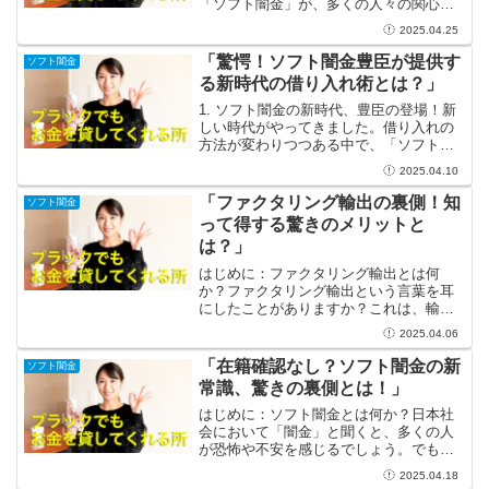
「ソフト闇金」が、多くの人々の関心を
集めています。これらの業者は、通常の
2025.04.25
金融機関では融資が難しい人々に対し
て、比較的緩やかな条件でお金を貸し出
「驚愕！ソフト闇金豊臣が提供す
ソフト闇金
すことを特徴としています...
る新時代の借り入れ術とは？」
1. ソフト闇金の新時代、豊臣の登場！新
しい時代がやってきました。借り入れの
方法が変わりつつある中で、「ソフト闇
金」と呼ばれる新しいカテゴリが注目を
2025.04.10
集めています。その中でも「ソフト闇金
豊臣」は、特に際立ったサービスを提供
「ファクタリング輸出の裏側！知
ソフト闇金
しています。これまで...
って得する驚きのメリットと
は？」
はじめに：ファクタリング輸出とは何
か？ファクタリング輸出という言葉を耳
にしたことがありますか？これは、輸出
業界における魅力的な資金調達手法の一
2025.04.06
つであり、特に中小企業にとっては非常
に価値のある仕組みです。簡単に言え
「在籍確認なし？ソフト闇金の新
ソフト闇金
ば、商品を輸出した際に受け取...
常識、驚きの裏側とは！」
はじめに：ソフト闇金とは何か？日本社
会において「闇金」と聞くと、多くの人
が恐怖や不安を感じるでしょう。でも、
最近注目を集めている「ソフト闇金」
2025.04.18
は、従来のイメージとは一味違った存在