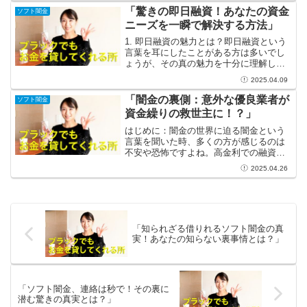
です。ソフト闇金とは、貸付条件が比較
「驚きの即日融資！あなたの資金
ソフト闇金
的緩和されており、在籍確認...
ニーズを一瞬で解決する方法」
1. 即日融資の魅力とは？即日融資という
言葉を耳にしたことがある方は多いでし
ょうが、その真の魅力を十分に理解して
いる人は少ないかもしれません。即日融
2025.04.09
資は、急な資金ニーズに対して迅速に応
える素晴らしいサービスです。例えば、
「闇金の裏側：意外な優良業者が
ソフト闇金
予期せぬ出費や急なイ...
資金繰りの救世主に！？」
はじめに：闇金の世界に迫る闇金という
言葉を聞いた時、多くの方が感じるのは
不安や恐怖ですよね。高金利での融資や
厳しい取り立てのイメージが強く、その
2025.04.26
存在を避けたくなるのも当然です。しか
し、実はその裏側には意外な優良業者が
存在することをご存知でし...
「知られざる借りれるソフト闇金の真
実！あなたの知らない裏事情とは？」
「ソフト闇金、連絡は秒で！その裏に
潜む驚きの真実とは？」