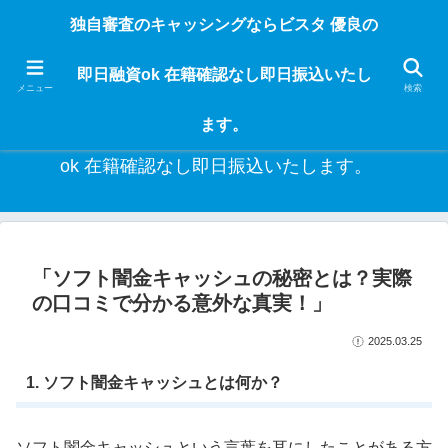
独自審査のフリーローンならビスタなら24時間365日 在籍確認なしで借りれる
独自審査のキャッシングならビスタ 優良の
ブラック即日振込融資です。土日や祝日、夜間でも、直ぐに借りられるから急
な入用があっても安心！融資率97％！仕事をしている人ならブラックでも給料
即日融資ok 在籍確認なし即日振込いたし
日返済の１ヶ月融資で借りられるから安心！
メニュー
検索
ます。
独自審査のキャッシングならビスタ 優良の即日融資
ok 在籍確認なし即日振込いたします。
「ソフト闇金キャッシュの秘密とは？実際
の口コミで分かる意外な真実！」
2025.03.25
1. ソフト闇金キャッシュとは何か？
ソフト闇金キャッシュという言葉を耳にしたことがある方