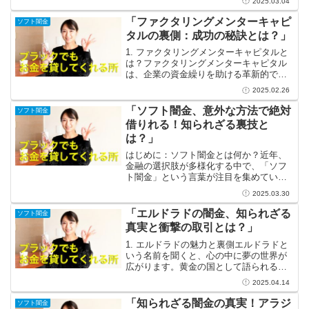
2025.03.04
仕組みです。たとえば、あなたのビジネ
スが毎月クライアントに請求書を発行し
「ファクタリングメンターキャピ
ソフト闇金
ており、支払いが遅れる...
タルの裏側：成功の秘訣とは？」
1. ファクタリングメンターキャピタルと
は？ファクタリングメンターキャピタル
は、企業の資金繰りを助ける革新的でス
マートな金融サービスを提供していま
2025.02.26
す。このサービスを活用することで、企
業は売掛金を早期に現金化でき、中小企
「ソフト闇金、意外な方法で絶対
ソフト闇金
業にとっては非常に有用...
借りれる！知られざる裏技と
は？」
はじめに：ソフト闇金とは何か？近年、
金融の選択肢が多様化する中で、「ソフ
ト闇金」という言葉が注目を集めていま
す。一般的に闇金は、法律に反して利息
2025.03.30
を高く設定したり、強引な取り立てを行
ったりする危険な存在ですが、ソフト闇
「エルドラドの闇金、知られざる
ソフト闇金
金は一味違います。相対的...
真実と衝撃の取引とは？」
1. エルドラドの魅力と裏側エルドラドと
いう名前を聞くと、心の中に夢の世界が
広がります。黄金の国として語られるエ
ルドラドは、探検家たちの冒険心をかき
2025.04.14
たてる存在です。金の輝きに満ちた土地
には無限の可能性が秘められており、成
「知られざる闇金の真実！アラジ
ソフト闇金