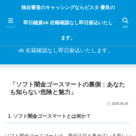
独自審査のフリーローンならビスタなら24時間365日 在籍確認なしで借りれる
独自審査のキャッシングならビスタ 優良の
ブラック即日振込融資です。土日や祝日、夜間でも、直ぐに借りられるから急
な入用があっても安心！融資率97％！仕事をしている人ならブラックでも給料
即日融資ok 在籍確認なし即日振込いたし
日返済の１ヶ月融資で借りられるから安心！
メニュー
検索
ます。
独自審査のキャッシングならビスタ 優良の即日融資
ok 在籍確認なし即日振込いたします。
「ソフト闇金ゴースマートの裏側：あなた
も知らない危険と魅力」
2025.04.26
1. ソフト闇金ゴースマートとは何か？
ソフト闇金ゴースマートは、最近注目を集めている新しい