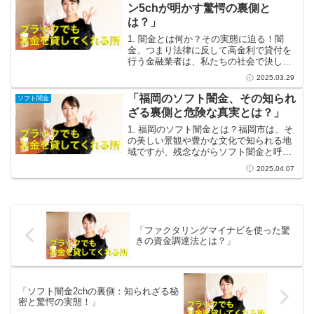
功を求める人々はその...
ン5chが明かす驚愕の裏側と
は？」
1. 闇金とは何か？その実態に迫る！闇
金、つまり法律に反して高金利で貸付を
行う金融業者は、私たちの社会で決して
無視できない存在です。一般的には、経
2025.03.29
済的な困窮から逃れられない人々が手を
出してしまうこの業界ですが、その実態
「福岡のソフト闇金、その知られ
ソフト闇金
はかなり複雑です。表向...
ざる裏側と危険な真実とは？」
1. 福岡のソフト闇金とは？福岡市は、そ
の美しい景観や豊かな文化で知られる地
域ですが、残念ながらソフト闇金と呼ば
れる金融業者が存在することも否定でき
2025.04.07
ません。これらの業者は、一般的な消費
者金融に比べて審査基準が緩く、迅速な
融資を提供することで...
「ファクタリングマイナビを使った驚
きの資金調達法とは？」
「ソフト闇金2chの裏側：知られざる秘
密と驚愕の実態！」