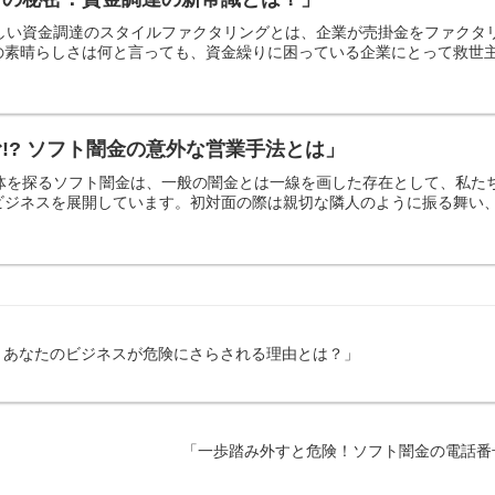
新しい資金調達のスタイルファクタリングとは、企業が売掛金をファク
素晴らしさは何と言っても、資金繰りに困っている企業にとって救世主と
!? ソフト闇金の意外な営業手法とは」
正体を探るソフト闇金は、一般の闇金とは一線を画した存在として、私
ジネスを展開しています。初対面の際は親切な隣人のように振る舞い、ま
！あなたのビジネスが危険にさらされる理由とは？」
「一歩踏み外すと危険！ソフト闇金の電話番