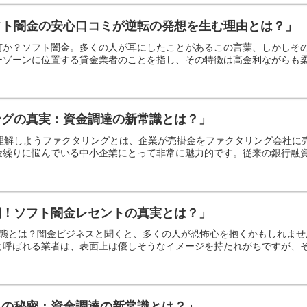
フト闇金の安心口コミが逆転の発想を生む理由とは？」
何か？ソフト闇金。多くの人が耳にしたことがあるこの言葉、しかしそ
ゾーンに位置する貸金業者のことを指し、その特徴は高金利ながらも柔軟
ングの真実：資金調達の新常識とは？」
を理解しようファクタリングとは、企業が売掛金をファクタリング会社
繰りに悩んでいる中小企業にとって非常に魅力的です。従来の銀行融資は
側！ソフト闇金レセントの真実とは？」
の実態とは？闇金ビジネスと聞くと、多くの人が恐怖心を抱くかもしれま
呼ばれる業者は、表面上は優しそうなイメージを持たれがちですが、その
ロの秘密：資金調達の新常識とは？」