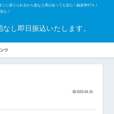
直ぐに借りられるから急な入用があっても安心！融資率97％！
安心！
確認なし即日振込いたします。
ンツ
2025.04.16