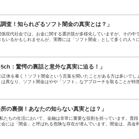
底調査！知られざるソフト闇金の真実とは？」
関係現代社会では、お金に関する選択肢が多様化していますが、その中
もいるかもしれませんが、実際には「ソフト闇金」として多くの人々に新
5ch：驚愕の裏話と意外な真実に迫る！」
その正体を暴く！ソフト闇金という言葉を聞いたことがある方は多いで
は異なり、ソフト闇金はやや「ソフト」なアプローチを取ることが特徴で
務所の裏側！あなたの知らない真実とは？」
は？私たちの生活において、金融は非常に重要な役割を担っています。普
会には「闇金」と呼ばれる危険な存在が潜んでいます。闇金は、高金利で