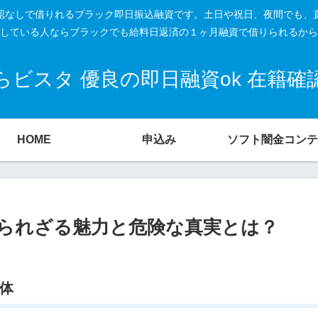
籍確認なしで借りれるブラック即日振込融資です。土日や祝日、夜間でも、
している人ならブラックでも給料日返済の１ヶ月融資で借りられるから
ビスタ 優良の即日融資ok 在籍
HOME
申込み
ソフト闇金コンテ
られざる魅力と危険な真実とは？
正体