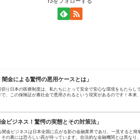
r3をフォローする
? 闇金による驚愕の悪用ケースとは」
裏切り日本の医療制度は、私たちにとって安全で安心な環境をもたらし
で、この保険証が裏社会で悪用されるという現実があるのです！本来、私
闇金ビジネス！驚愕の実態とその対策法」
迫る闇金ビジネスは日本全国に広がる影の金融業界であり、一見すると
その裏には恐ろしい罠が待っています。合法的な金融機関とは異なり、法