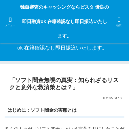
独自審査のフリーローンならビスタなら24時間365日 在籍確認なしで借りれる
独自審査のキャッシングならビスタ 優良の
ブラック即日振込融資です。土日や祝日、夜間でも、直ぐに借りられるから急
な入用があっても安心！融資率97％！仕事をしている人ならブラックでも給料
即日融資ok 在籍確認なし即日振込いたし
日返済の１ヶ月融資で借りられるから安心！
メニュー
検索
ます。
独自審査のキャッシングならビスタ 優良の即日融資
ok 在籍確認なし即日振込いたします。
「ソフト闇金無視の真実：知られざるリス
クと意外な救済策とは？」
2025.04.10
はじめに：ソフト闇金の実態とは
多くの人々が「ソフト闇金」という言葉を耳にしたことが