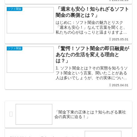
突然の急な出費が舞い込み、手元にお金
が足りないという事態に直面しました。
「週末も安心！知られざるソフト
ソフト闇金
「なんとかなるだろう...
闇金の裏側とは？」
はじめに：ソフト闇金の魅力とリスク
「週末も安心！」なんて言葉を聞くと、
私たちの心がほっこりと温まりますよ
ね。しかし、その安心感が闇金と結びつ
2025.05.01
くと、少し怖い世界が広がってくるので
す。ソフト闇金という言葉は、一般的な
「驚愕！ソフト闇金の即日融資が
ソフト闇金
闇金とは異なり、何となく優し...
あなたの生活を変える理由と
は？」
1. ソフト闇金とは？その実態を知ろうソ
フト闇金という言葉、聞いたことがある
人は多いでしょうが、その実体について
は知らないことが多いかもしれません。
2025.04.01
ソフト闇金は、一般的には法律の範囲内
で運営されている貸金業者を指し、金利
や融資条件が比較的柔...
「闇金下東の正体とは？知られざる裏社
会の真実に迫る！」