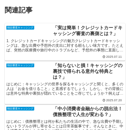
関連記事
「実は簡単！クレジットカードキ
独自審査キャッシング
ャッシング審査の裏側とは？」
1. クレジットカードキャッシングの魅力クレジットカードキャッシ
ングは、急な出費や予想外の支出に対する頼もしい味方です。たとえ
ば、突然の医療費や旅行中のトラブルなど、予想外の事態に直面した
とき、すぐに現金が必要になることがあります。そんなと...
2025.07.11
「知らないと損！キャッシングの
独自審査キャッシング
裏技で得られる意外な特典と
は？」
はじめに：キャッシングの世界を探るキャッシングと聞くと、多くの
人は「お金を借りること」と直感するでしょう。しかし、その背後に
は意外な特典や裏技が隠れていることをご存じでしょうか？例えば、
ただ単にお金を借りるだけでなく、特定のサービスを利用す...
2025.07.20
「中小消費者金融からの脱出法！
独自審査キャッシング
債務整理で人生が変わる？」
はじめに：債務整理とは何か私たちの生活の中で、急な出費や予期し
ないトラブルが押し寄せることは日常茶飯事です。そんなときに、中