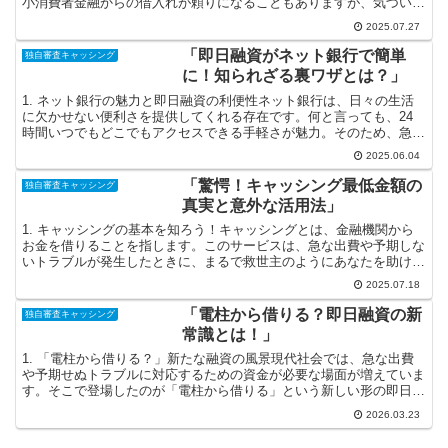
小消費者金融からの借入れが頼りになることもありますが、気づいて
みればその借金が重荷になっていることもあります。しかし...
2025.07.27
「即日融資がネット銀行で簡単
独自審査キャッシング
に！知られざる裏ワザとは？」
1. ネット銀行の魅力と即日融資の利便性ネット銀行は、日々の生活
に欠かせない便利さを提供してくれる存在です。何と言っても、24
時間いつでもどこでもアクセスできる手軽さが魅力。そのため、急な
支出が必要になった際もすぐに対応できるのがポイントで...
2025.06.04
「驚愕！キャッシング最低金額の
独自審査キャッシング
真実と意外な活用法」
1. キャッシングの基本を知ろう！キャッシングとは、金融機関から
お金を借りることを指します。このサービスは、急な出費や予期しな
いトラブルが発生したときに、まるで救世主のようにあなたを助けて
くれる存在です！ただし、利用する際には借入額の最低金...
2025.07.18
「電柱から借りる？即日融資の新
独自審査キャッシング
常識とは！」
1. 「電柱から借りる？」新たな融資の風景現代社会では、急な出費
や予期せぬトラブルに対応するための資金が必要な場面が増えていま
す。そこで登場したのが「電柱から借りる」という新しい形の即日融
資です。このユニークなアプローチは、従来の銀行や消費...
2026.03.23