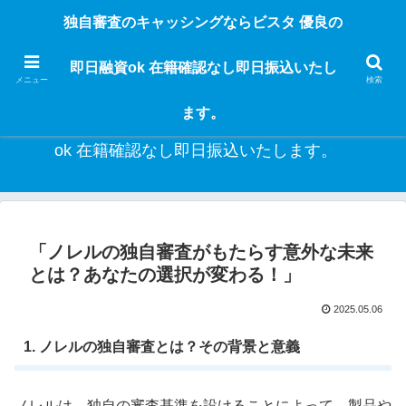
独自審査のフリーローンならビスタなら24時間365日 在籍確認なしで借りれる
独自審査のキャッシングならビスタ 優良の
ブラック即日振込融資です。土日や祝日、夜間でも、直ぐに借りられるから急
な入用があっても安心！融資率97％！仕事をしている人ならブラックでも給料
即日融資ok 在籍確認なし即日振込いたし
日返済の１ヶ月融資で借りられるから安心！
メニュー
検索
ます。
独自審査のキャッシングならビスタ 優良の即日融資
ok 在籍確認なし即日振込いたします。
「ノレルの独自審査がもたらす意外な未来
とは？あなたの選択が変わる！」
2025.05.06
1. ノレルの独自審査とは？その背景と意義
ノレルは、独自の審査基準を設けることによって、製品や