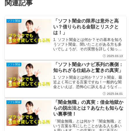
関連記事
「ソフト闇金の限界は意外と高
ソフト闇金
い？借りられる金額とリスクと
は！」
1. ソフト闇金とは何か？その基本を知ろ
うソフト闇金、聞いたことがある方も多
いでしょうが、その実態を詳しく知って
いる人は意外と少ないのが現実です。正
2025.03.13
式な金融機関ではないため、銀行や消費
者金融とは異なる存在でありながら、急
「ソフト闇金ハナビ系列の裏側：
ソフト闇金
にお金が必要なときに...
知られざる仕組みと驚きの真実」
1. ソフト闇金とは何か？ソフト闇金、最
近よく耳にする言葉ですね！一般的な闇
金といえば、恐怖心に訴えるようなイメ
ージがありますが、ソフト闇金はその名
2025.04.01
の通り「ソフト」なアプローチで融資を
行う業者のことを指します。彼らは極端
「闇金無職」の真実：借金地獄か
ソフト闇金
な金利を課すことなく...
らの脱出法とは？あなたも知らな
い裏事情！
「闇金無職」とは何か？「闇金無職」と
いう言葉を耳にしたことがある人も多い
と思います。この言葉は、主に不正な貸