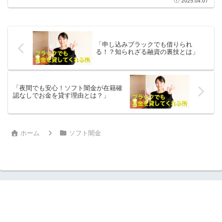
2025.04.07
での長い待機時間に悩む企業にとって、
ファクタリング法人はまさに救世主。企
業成長の鍵を握るキャ...
「申し込みブラックでも借りられ
る！？知られざる融資の裏技とは」
「夜間でも安心！ソフト闇金が在籍確
認なしでお金を貸す理由とは？」
ホーム
ソフト闇金