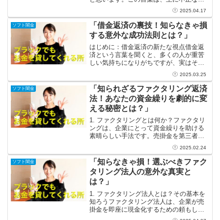
金業者から借金をしてしまった結果、職
2025.04.17
を失い、さらにその借金に苦しむ人々を
指します。闇金は、通常の金融機関では
「借金返済の裏技！知らなきゃ損
ソフト闇金
考えられない高金利でお金...
する意外な成功法則とは？」
はじめに：借金返済の新たな視点借金返
済という言葉を聞くと、多くの人が重苦
しい気持ちになりがちですが、実はそれ
は新たなチャンスの扉を開く重要なきっ
2025.03.25
かけです！借金を抱えることは、一見ネ
ガティブに思えるかもしれませんが、そ
「知られざるファクタリング返済
ソフト闇金
れを乗り越えることで自分...
法！あなたの資金繰りを劇的に変
える秘密とは？」
1. ファクタリングとは何か？ファクタリ
ングは、企業にとって資金繰りを助ける
素晴らしい手法です。売掛金を第三者に
売却することで、即座に資金を得ること
2025.02.24
ができるこの仕組みは、特に中小企業や
スタートアップにとって非常に有益で
「知らなきゃ損！選ぶべきファク
ソフト闇金
す。商品やサービスを提...
タリング法人の意外な真実と
は？」
1. ファクタリング法人とは？その基本を
知ろうファクタリング法人は、企業が売
掛金を即座に現金化するための頼もしい
サポーターです。売掛金が入金されるま