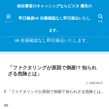
独自審査のフリーローンならビスタなら24時間365日 在籍確認なしで借りれる
独自審査のキャッシングならビスタ 優良の
ブラック即日振込融資です。土日や祝日、夜間でも、直ぐに借りられるから急
な入用があっても安心！融資率97％！仕事をしている人ならブラックでも給料
即日融資ok 在籍確認なし即日振込いたし
日返済の１ヶ月融資で借りられるから安心！
メニュー
検索
ます。
独自審査のキャッシングならビスタ 優良の即日融資
ok 在籍確認なし即日振込いたします。
「ファクタリングが原因で倒産!? 知られ
ざる危険とは」
2025.04.27
# 「ファクタリングが原因で倒産!? 知られざる危険とは」
##