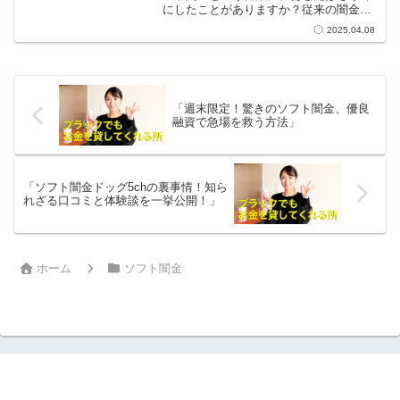
にしたことがありますか？従来の闇金と
は異なり、より柔軟で使いやすい金融サ
2025.04.08
ービスとしての位置づけを持つこの存在
は、多くの人々に新たな資金調達の方法
を提供しています。急...
「週末限定！驚きのソフト闇金、優良
融資で急場を救う方法」
「ソフト闇金ドッグ5chの裏事情！知ら
れざる口コミと体験談を一挙公開！」
ホーム
ソフト闇金