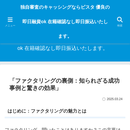
独自審査のフリーローンならビスタなら24時間365日 在籍確認なしで借りれる
独自審査のキャッシングならビスタ 優良の
ブラック即日振込融資です。土日や祝日、夜間でも、直ぐに借りられるから急
な入用があっても安心！融資率97％！仕事をしている人ならブラックでも給料
即日融資ok 在籍確認なし即日振込いたし
日返済の１ヶ月融資で借りられるから安心！
メニュー
検索
ます。
独自審査のキャッシングならビスタ 優良の即日融資
ok 在籍確認なし即日振込いたします。
「ファクタリングの裏側：知られざる成功
事例と驚きの効果」
2025.03.24
はじめに：ファクタリングの魅力とは
ファクタリング、聞いたことはありますか？この言葉は、