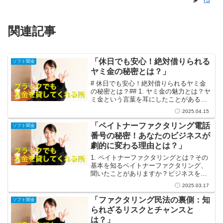
関連記事
「休日でも安心！絶対借りられる
ソフト闇金
ヤミ金の秘密とは？」
# 休日でも安心！絶対借りられるヤミ金
の秘密とは？## 1. ヤミ金の魅力とは？ヤ
ミ金という言葉を耳にしたことがある方
は多いでしょう。映画やテレビドラマで
2025.04.15
は、しばしば危険な存在として描かれま
すが、実際にはその背後にある魅力も知
「ペイトナーファクタリング電話
ソフト闇金
っておくべきで...
番号の秘密！あなたのビジネスが
劇的に変わる理由とは？」
1. ペイトナーファクタリングとは？その
基本を知るペイトナーファクタリング、
聞いたことがありますか？ビジネスを運
営する皆さんにとって、少し耳慣れない
2025.03.17
言葉かもしれませんが、実はこれ、売掛
金をすぐに現金化するための素晴らしい
「ファクタリング民法の裏側：知
ソフト闇金
手段なんです！特に中...
られざるリスクとチャンスと
は？」