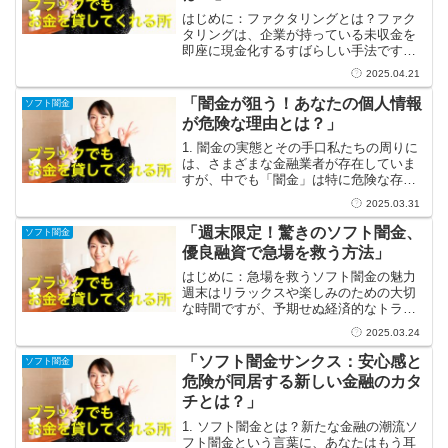
はじめに：ファクタリングとは？ファク
タリングは、企業が持っている未収金を
即座に現金化するすばらしい手法です！
特に中小企業にとって、運転資金の確保
2025.04.21
や急な資金ニーズに応えるための強力な
サポーターとなることがあります。この
「闇金が狙う！あなたの個人情報
ソフト闇金
魅力的な資金調達法には、...
が危険な理由とは？」
1. 闇金の実態とその手口私たちの周りに
は、さまざまな金融業者が存在していま
すが、中でも「闇金」は特に危険な存在
です。闇金は、合法ではない高金利でお
2025.03.31
金を貸し付ける業者であり、普通の金融
機関とは一線を画しています。彼らの主
「週末限定！驚きのソフト闇金、
ソフト闇金
なやり方は、まず身近...
優良融資で急場を救う方法」
はじめに：急場を救うソフト闇金の魅力
週末はリラックスや楽しみのための大切
な時間ですが、予期せぬ経済的なトラブ
ルが訪れることもありますよね。そんな
2025.03.24
時、頼りになる資金が必要になってくる
ことも少なくありません。そこで考えに
「ソフト闇金サンクス：安心感と
ソフト闇金
浮かぶのがソフト闇金です...
危険が同居する新しい金融のカタ
チとは？」
1. ソフト闇金とは？新たな金融の潮流ソ
フト闇金という言葉に、あなたはもう耳