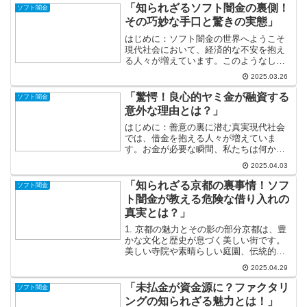
「知られざるソフト闇金の裏側！
ソフト闇金
その巧妙な手口と驚きの実態」
はじめに：ソフト闇金の世界へようこそ
現代社会において、経済的な不安を抱え
る人々が増えています。このようなしん
どい状況の中で、目に見えない場所に潜
2025.03.26
む「ソフト闇金」という存在が、徐々に
注目を集めています。一見すると、一般
「驚愕！良心的ヤミ金が融資する
ソフト闇金
的な闇金とは異なり、表面...
意外な理由とは？」
はじめに：善意の裏に潜む真実現代社会
では、借金を抱える人々が増えていま
す。お金が必要な瞬間、私たちは何かし
らの方法でその資金を調達しなければな
2025.04.03
りません。その中で耳にする「ヤミ金」
という言葉は、決して良い印象を持つも
「知られざる京都の裏事情！ソフ
ソフト闇金
のではありません。しかし、...
ト闇金が教える危険な借り入れの
真実とは？」
1. 京都の魅力とその影の部分京都は、豊
かな文化と歴史が息づく美しい街です。
美しい寺院や素晴らしい庭園、伝統的な
町並みが広がり、訪れる人々を魅了して
2025.04.29
います。しかしながら、その華やかな表
面の裏側には、様々な問題が潜んでいる
「未払金が資金源に？ファクタリ
ソフト闇金
ことも事実です。特に...
ングの知られざる魅力とは！」