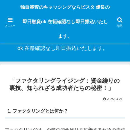
独自審査のフリーローンならビスタなら24時間365日 在籍確認なしで借りれる
独自審査のキャッシングならビスタ 優良の
ブラック即日振込融資です。土日や祝日、夜間でも、直ぐに借りられるから急
な入用があっても安心！融資率97％！仕事をしている人ならブラックでも給料
即日融資ok 在籍確認なし即日振込いたし
日返済の１ヶ月融資で借りられるから安心！
メニュー
検索
ます。
独自審査のキャッシングならビスタ 優良の即日融資
ok 在籍確認なし即日振込いたします。
「ファクタリングライジング：資金繰りの
裏技、知られざる成功者たちの秘密！」
2025.04.21
1. ファクタリングとは何か？
ファクタリングは、企業の資金繰りを改善するための素晴