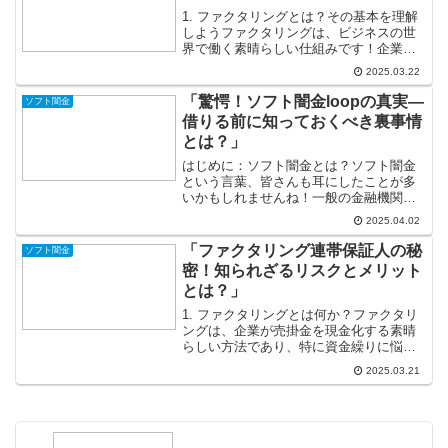
1. ファクタリングとは？その基本を理解
しようファクタリングは、ビジネスの世
界で働く素晴らしい仕組みです！企業が
未払金（売掛金）をファクタリング会社
2025.03.22
に売却することで、瞬時に現金を手に入
れることができるのです。これは特に中
「驚愕！ソフト闇金loopの真実—
ソフト闇金
小企業にとって、資金...
借りる前に知っておくべき裏事情
とは？」
はじめに：ソフト闇金とは？ソフト闇金
という言葉、皆さんも耳にしたことが多
いかもしれませんね！一般の金融機関で
はなかなか借りられない資金を、比較的
2025.04.02
簡単に提供してくれるサービスとして注
目されています。しかし、「ソフト」と
「ファクタリング連帯保証人の秘
ソフト闇金
いう言葉がつくからといっ...
密！知られざるリスクとメリット
とは？」
1. ファクタリングとは何か？ファクタリ
ングは、企業が売掛金を現金化する素晴
らしい方法であり、特に資金繰りに悩む
中小企業にとっては救世主とも言える存
2025.03.21
在です！ビジネスを展開するには資金が
必要ですが、売掛金があるのに現金が手
元にないというのは非...