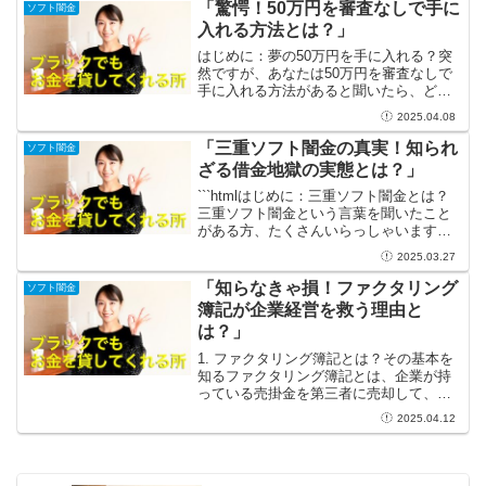
なに難しいの？」と感じるかもしれませ
「驚愕！50万円を審査なしで手に
ソフト闇金
ん。今回は、その理由を7つ...
入れる方法とは？」
はじめに：夢の50万円を手に入れる？突
然ですが、あなたは50万円を審査なしで
手に入れる方法があると聞いたら、どう
思いますか？多くの人が「そんな話、ど
2025.04.08
こにあるの？」と疑いの目を向けるかも
しれません。しかし、実は我々の日常生
「三重ソフト闇金の真実！知られ
ソフト闇金
活の中に、思わぬ形で...
ざる借金地獄の実態とは？」
```htmlはじめに：三重ソフト闇金とは？
三重ソフト闇金という言葉を聞いたこと
がある方、たくさんいらっしゃいますよ
ね。この言葉にはどこか不気味で神秘的
2025.03.27
な響きがあり、何となく後ろめたい想像
が膨らんでしまいます。しかし、これが
「知らなきゃ損！ファクタリング
ソフト闇金
何を意味するのか...
簿記が企業経営を救う理由と
は？」
1. ファクタリング簿記とは？その基本を
知るファクタリング簿記とは、企業が持
っている売掛金を第三者に売却して、す
ぐに資金を得る仕組みのことを指しま
2025.04.12
す。特に中小企業にとって、この方法は
資金繰りの改善やキャッシュフローの安
定に大きく寄与する素晴...