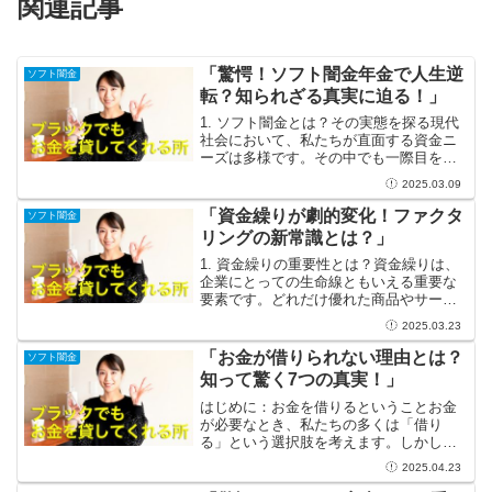
関連記事
「驚愕！ソフト闇金年金で人生逆
ソフト闇金
転？知られざる真実に迫る！」
1. ソフト闇金とは？その実態を探る現代
社会において、私たちが直面する資金ニ
ーズは多様です。その中でも一際目を引
く存在が「ソフト闇金」です。従来の闇
2025.03.09
金と異なり、比較的温和な条件で融資を
行うことから「ソフト」と名付けられて
「資金繰りが劇的変化！ファクタ
ソフト闇金
います。この金融サー...
リングの新常識とは？」
1. 資金繰りの重要性とは？資金繰りは、
企業にとっての生命線ともいえる重要な
要素です。どれだけ優れた商品やサービ
スを提供していても、資金がなければビ
2025.03.23
ジネスは成り立ちません。しかし、資金
繰りで悩む経営者は多く、特に納品のタ
「お金が借りられない理由とは？
ソフト闇金
イミングと請求書の支...
知って驚く7つの真実！」
はじめに：お金を借りるということお金
が必要なとき、私たちの多くは「借り
る」という選択肢を考えます。しかし、
意外にもお金を借りることができない理
2025.04.23
由は多岐にわたります。「どうしてそん