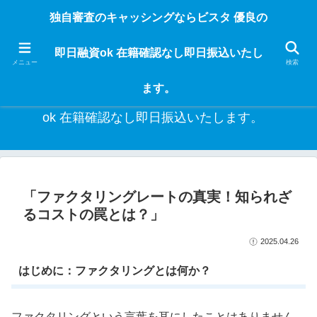
独自審査のフリーローンならビスタなら24時間365日 在籍確認なしで借りれる
独自審査のキャッシングならビスタ 優良の
ブラック即日振込融資です。土日や祝日、夜間でも、直ぐに借りられるから急
な入用があっても安心！融資率97％！仕事をしている人ならブラックでも給料
即日融資ok 在籍確認なし即日振込いたし
日返済の１ヶ月融資で借りられるから安心！
メニュー
検索
ます。
独自審査のキャッシングならビスタ 優良の即日融資
ok 在籍確認なし即日振込いたします。
「ファクタリングレートの真実！知られざ
るコストの罠とは？」
2025.04.26
はじめに：ファクタリングとは何か？
ファクタリングという言葉を耳にしたことはありません