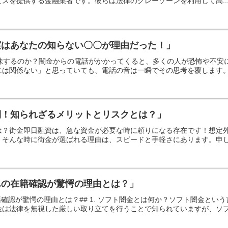
スを提供する金融業者です。彼らは法律のグレーゾーンを利用して高..
実はあなたの知らない〇〇が理由だった！」
意味するのか？闇金からの電話がかかってくると、多くの人が恐怖や不
は関係ない」と思っていても、電話の音は一瞬でその思考を覆します。し
側！知られざるメリットとリスクとは？」
は？街金即日融資は、急な資金が必要な時に頼りになる存在です！想定
そんな時に街金が選ばれる理由は、スピードと手軽さにあります。申し込
んの在籍確認が驚愕の理由とは？」
籍確認が驚愕の理由とは？## 1. ソフト闇金とは何か？ソフト闇金と
は法律を無視した厳しい取り立てを行うことで知られていますが、ソフト