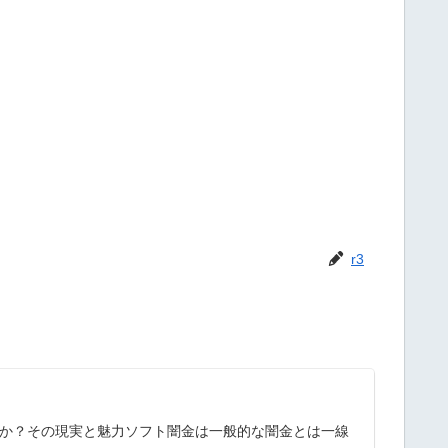
r3
」
とは何か？その現実と魅力ソフト闇金は一般的な闇金とは一線