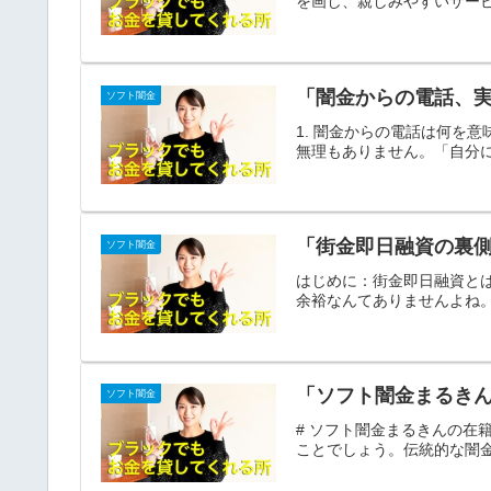
を画し、親しみやすいサービ
「闇金からの電話、
ソフト闇金
1. 闇金からの電話は何を
無理もありません。「自分に
「街金即日融資の裏
ソフト闇金
はじめに：街金即日融資と
余裕なんてありませんよね。
「ソフト闇金まるき
ソフト闇金
# ソフト闇金まるきんの在
ことでしょう。伝統的な闇金