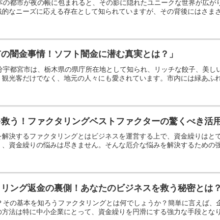
日本の都市が夜の帳に包まれると、その影に隠れたユニークな世界が広
的なニーズに応える存在として知られていますが、その背後にはさまざま
市の闇金事情！ソフト闇金に潜む真実とは？」
部分宇都宮市は、栃木県の県庁所在地として知られ、リッチな餃子、美
観光客だけでなく、地元の人々にも愛されています。市内には緑あふれる
を救う！ファクタリングベストファクターの驚くべき活
を解決するファクタリングとはビジネスを運営する上で、資金繰りはと
、資金繰りの悩みは尽きません。そんな厄介な悩みを解決するための強力
タリング返金の裏側！あなたのビジネスを救う秘密とは
か？その基本を知ろうファクタリングとは何でしょうか？簡単に言えば
方法は特に中小企業にとって、資金繰りを円滑にする強力な手段となりま