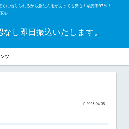
直ぐに借りられるから急な入用があっても安心！融資率97％！
安心！
確認なし即日振込いたします。
ンツ
2025.04.05