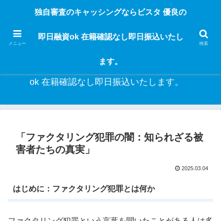
独自審査のフリーローンならビスタなら24時間365日 在籍確認なしで借りれる
独自審査のキャッシングならビスタ 優良の
ブラック即日振込融資です。土日や祝日、夜間でも、直ぐに借りられるから急
な入用があっても安心！融資率97％！仕事をしている人ならブラックでも給料
即日融資ok 在籍確認なし即日振込いたし
日返済の１ヶ月融資で借りられるから安心！
メニュー
検索
ます。
独自審査のキャッシングならビスタ 優良の即日融資
ok 在籍確認なし即日振込いたします。
「ファクタリング犯罪の闇：知られざる被
害者たちの真実」
2025.03.04
はじめに：ファクタリング犯罪とは何か
ファクタリング犯罪という言葉を聞いたことがある人は多