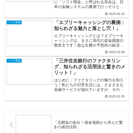
に「ソフト闇金」と呼ばれる存在は、日
本の金融システムの裏側でひっそりと活
動しています。一般的には悪いイメージ
2025.04.22
を持たれがちな彼らですが、その実態は
どうなのでしょうか？ソフト闇金は利息
「エブリーキャッシングの裏側：
ソフト闇金
が高いものの、比較的...
知られざる魅力と落とし穴！」
エブリーキャッシングとは？エブリーキ
ャッシングは、まさに現代の資金調達の
救世主です！急な出費や予想外の経済的
な困難に直面したとき、お金を簡単に借
2025.03.08
りられるこのサービスは、多くの人々に
とって非常に助けとなっています。特
「三井住友銀行のファクタリン
ソフト闇金
に、生活費や医療費、冠婚葬...
グ、知られざる活用法と驚きのメ
リット！」
はじめに：ファクタリングの魅力を知ろ
う！私たちの日常生活には、さまざまな
金融サービスが溢れていますが、その中
でもファクタリングはまだまだ知られて
2025.02.25
いない部分が多いのが現実です。特に三
井住友銀行のファクタリングサービス
は、企業にとって新たな資金...
「元闇金の告白！借金地獄から学んだ驚
きの成功法則」