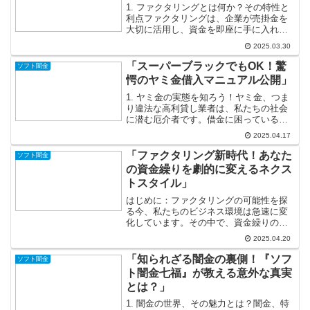
1. ファクタリングとは何か？その特性と
利点ファクタリングは、企業が売掛金を
大切に活用し、資金を即座に手に入れる
ことができる画期的な仕組みです。通
2025.03.30
常、商品やサービスを提供した後、支払
いが入るまでの期間が発生しますが、フ
「スーパーブラックでもOK！驚
ソフト闇金
ァクタリングを通じて、...
愕のヤミ金借入マニュアル公開」
1. ヤミ金の実態を知ろう！ヤミ金、つま
り違法な高利貸し業者は、私たちの社会
に潜む厄介者です。借金に困っている
人々が「すぐにお金が借りられる！」と
2025.04.17
つい手を伸ばしてしまう存在ですが、そ
の実態は恐ろしいものです。法外な金利
「ファクタリング新時代！あなた
ソフト闇金
と脅迫的な取り立てが待...
の資金繰りを劇的に変えるネクス
トスタイル」
はじめに：ファクタリングの可能性を探
る今、私たちのビジネス環境は急速に変
化しています。その中で、資金繰りの重
要性はますます増しており、特に中小企
2025.04.20
業にとっては大きな課題となっていま
す。そんな中で注目を集めているのが
「知られざる闇金の裏側！『ソフ
ソフト闇金
「ファクタリング」です。ファ...
ト闇金七福』が教える意外な真実
とは？」
1. 闇金の世界、その魅力とは？闇金、特