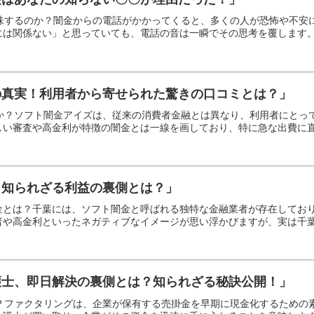
意味するのか？闇金からの電話がかかってくると、多くの人が恐怖や不
は関係ない」と思っていても、電話の音は一瞬でその思考を覆します。し
の真実！利用者から寄せられた驚きの口コミとは？」
何か？ソフト闇金アイズは、従来の消費者金融とは異なり、利用者にと
い審査や高金利が特徴の闇金とは一線を画しており、特に急な出費に直面
、知られざる利益の裏側とは？」
金とは？千葉には、ソフト闇金と呼ばれる独特な金融業者が存在してお
や高金利といったネガティブなイメージが思い浮かびますが、実は千葉の
護士、即日解決の裏側とは？知られざる秘訣公開！」
か？ファクタリングは、企業が保有する売掛金を早期に現金化するため