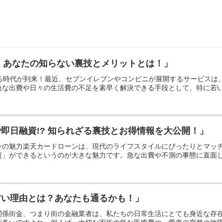
? あなたの知らない裏技とメリットとは！」
ける時代が到来！最近、セブンイレブンやコンビニが展開するサービス
な出費や日々の生活費の不足を素早く解決できる手段として、特に若い世
即日融資!? 知られざる裏技とお得情報を大公開！」
ンの魅力楽天カードローンは、現代のライフスタイルにぴったりとマッ
」ができるというのが大きな魅力です。急な出費や不測の事態に直面した
甘い理由とは？あなたも通るかも！」
関係街金、つまり街の金融業者は、私たちの日常生活にとても身近な存