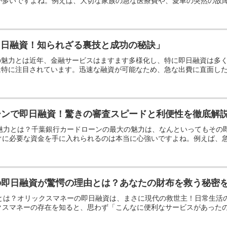
多いですよね。例えば、大切な家族の急な医療費や、愛車の突然の故障な
即日融資！知られざる裏技と成功の秘訣」
トの魅力とは近年、金融サービスはますます多様化し、特に即日融資は多
は特に注目されています。迅速な融資が可能なため、急な出費に直面した際
ーンで即日融資！驚きの審査スピードと利便性を徹底解
の魅力とは？千葉銀行カードローンの最大の魅力は、なんといってもそ
に必要な資金を手に入れられるのは本当に心強いですよね。例えば、急な
の即日融資が驚愕の理由とは？あなたの財布を救う秘密
力とは？オリックスマネーの即日融資は、まさに現代の救世主！日常生
スマネーの存在を知ると、思わず「こんなに便利なサービスがあったのか