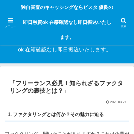
独自審査のフリーローンならビスタなら24時間365日 在籍確認なしで借りれる
独自審査のキャッシングならビスタ 優良の
ブラック即日振込融資です。土日や祝日、夜間でも、直ぐに借りられるから急
な入用があっても安心！融資率97％！仕事をしている人ならブラックでも給料
即日融資ok 在籍確認なし即日振込いたし
日返済の１ヶ月融資で借りられるから安心！
メニュー
検索
ます。
独自審査のキャッシングならビスタ 優良の即日融資
ok 在籍確認なし即日振込いたします。
「フリーランス必見！知られざるファクタ
リングの裏技とは？」
2025.03.27
1. ファクタリングとは何か？その魅力に迫る
ファクタリング、聞いたことがありますか？これは企業が