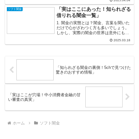
2025.04.04
の響きは、金融サービスの一つとしての
注目度を高めています。特に急な資金が
「実はここにあった！知られざる
ソフト闇金
必要なとき、多くの人々が...
借りれる闇金一覧」
1. 闇金の実態とは？闇金、言葉を聞いた
だけで心がざわつく方も多いでしょう。
しかし、実際の闇金の世界は意外にも多
様で、さまざまな側面を持っています。
2025.03.18
一般的に「闇金」と聞くと、高い利息の
イメージが強いですが、実際には「人間
関係型闇金」や「デジ...
「知られざる闇金の裏側！5chで見つけた
驚きのおすすめ情報」
「実はここが穴場！中小消費者金融の甘
い審査の真実」
ホーム
ソフト闇金