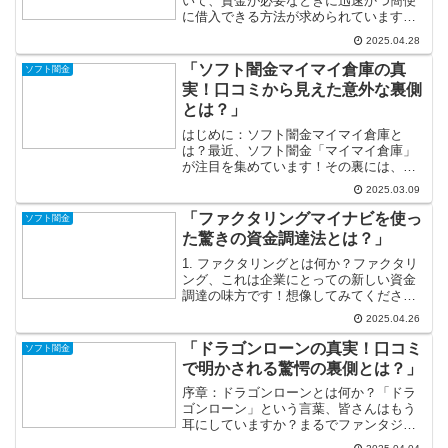
いて、資金が必要なときに迅速かつ簡便
に借入できる方法が求められています。
従来の金融機関での借入には、多くのハ
2025.04.28
ードルがあり、在籍確認や煩雑な審査が
待ち構えています。そんな状況の中で登
「ソフト闇金マイマイ倉庫の真
ソフト闇金
場したのが、「ソフト闇金...
実！口コミから見えた意外な裏側
とは？」
はじめに：ソフト闇金マイマイ倉庫と
は？最近、ソフト闇金「マイマイ倉庫」
が注目を集めています！その裏には、イ
ンターネット上での口コミが次々と飛び
2025.03.09
交い、実態や評判が多様に語られていま
す。果たしてマイマイ倉庫は、実際にど
「ファクタリングマイナビを使っ
ソフト闇金
のようなサービスを提供して...
た驚きの資金調達法とは？」
1. ファクタリングとは何か？ファクタリ
ング、これは企業にとっての新しい資金
調達の味方です！想像してみてくださ
い、売掛金を第三者に売ることで、即座
2025.04.26
に資金が手に入るなんてワクワクします
よね。ビジネスが進んでいく中での資金
「ドラゴンローンの真実！口コミ
ソフト闇金
繰りの悩みもこれで一掃...
で明かされる驚愕の裏側とは？」
序章：ドラゴンローンとは何か？「ドラ
ゴンローン」という言葉、皆さんはもう
耳にしていますか？まるでファンタジー
の世界から飛び出してきたかのようなそ