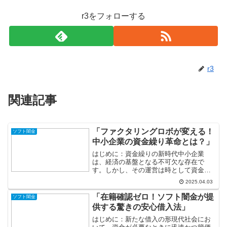
r3をフォローする
r3
関連記事
「ファクタリングロボが変える！
ソフト闇金
中小企業の資金繰り革命とは？」
はじめに：資金繰りの新時代中小企業
は、経済の基盤となる不可欠な存在で
す。しかし、その運営は時として資金繰
りの難しさによって脅かされることがあ
2025.04.03
ります。資金流動性の問題は、成長の足
かせとなることも少なくありません。そ
「在籍確認ゼロ！ソフト闇金が提
ソフト闇金
んな中、革新的な解決策として...
供する驚きの安心借入法」
はじめに：新たな借入の形現代社会にお