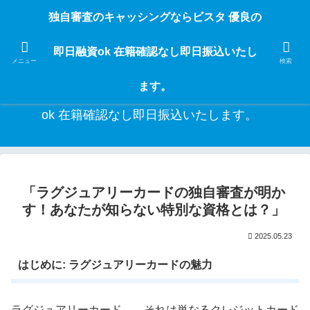
独自審査のフリーローンならビスタなら24時間365日 在籍確認なしで借りれる
独自審査のキャッシングならビスタ 優良の
ブラック即日振込融資です。土日や祝日、夜間でも、直ぐに借りられるから急
な入用があっても安心！融資率97％！仕事をしている人ならブラックでも給料
即日融資ok 在籍確認なし即日振込いたし
日返済の１ヶ月融資で借りられるから安心！
メニュー
検索
ます。
独自審査のキャッシングならビスタ 優良の即日融資
ok 在籍確認なし即日振込いたします。
「ラグジュアリーカードの独自審査が明か
す！あなたが知らない特別な資格とは？」
2025.05.23
はじめに: ラグジュアリーカードの魅力
ラグジュアリーカード——それは単なるクレジットカード