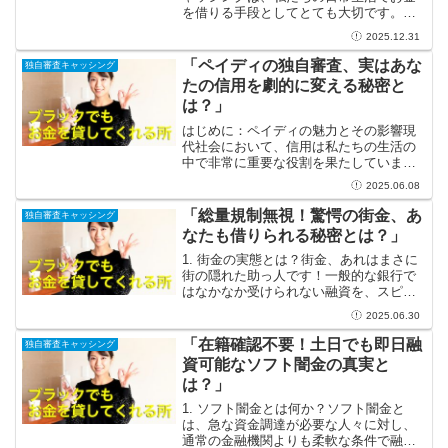
を借りる手段としてとても大切です。し
かし、多くの方が知らないかもしれない
2025.12.31
のが、キャッシングには年齢制限がある
ということです。具体的には、日本では
「ペイディの独自審査、実はあな
独自審査キャッシング
20歳以上の人がキャ...
たの信用を劇的に変える秘密と
は？」
はじめに：ペイディの魅力とその影響現
代社会において、信用は私たちの生活の
中で非常に重要な役割を果たしていま
す。特に金融商品やサービスの利用にお
2025.06.08
いては、信用に基づいて様々な選択が可
能になります。その中でも「ペイディ」
「総量規制無視！驚愕の街金、あ
独自審査キャッシング
という決済サービスは、全く...
なたも借りられる秘密とは？」
1. 街金の実態とは？街金、あれはまさに
街の隠れた助っ人です！一般的な銀行で
はなかなか受けられない融資を、スピー
ディーに、そして柔軟に受けられるのが
2025.06.30
街金の魅力。特に急な出費や、思いがけ
ないトラブルに直面したとき、街金があ
「在籍確認不要！土日でも即日融
独自審査キャッシング
なたを救ってくれる存...
資可能なソフト闇金の真実と
は？」
1. ソフト闇金とは何か？ソフト闇金と
は、急な資金調達が必要な人々に対し、
通常の金融機関よりも柔軟な条件で融資