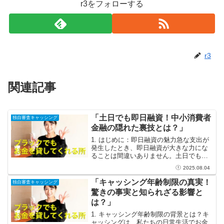
r3をフォローする
r3
関連記事
「土日でも即日融資！中小消費者
独自審査キャッシング
金融の隠れた裏技とは？」
1. はじめに：即日融資の魅力急な支出が
発生したとき、即日融資が大きな力にな
ることは間違いありません。土日でも資
金を調達できる中小消費者金融の存在
2025.08.04
は、多忙な現代人にとって非常に魅力的
です。給与日前のピンチや予期せぬ出費
「キャッシング年齢制限の真実！
独自審査キャッシング
に対応するため、銀行の...
驚きの事実と知られざる影響と
は？」
1. キャッシング年齢制限の背景とは？キ
ャッシングは、私たちの日常生活でお金