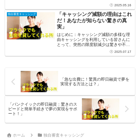
を行う業者です。「在籍確認不要！」や
2025.05.16
「土日でも即日融資可能」といったフレ
ーズは、まさに困った時の頼れる味方！
「キャッシング減額の理由はこれ
独自審査キャッシング
急な出費や生活費のピン...
だ！あなたが知らない驚きの真
実」
はじめに：キャッシング減額の多様な理
由キャッシングを利用している皆さんに
とって、突然の限度額減少は驚きや不安
を呼び起こすものです。しかし、その背
2025.07.17
後にはさまざまな理由が存在していま
す。このコラムでは、キャッシング減額
の理由を探り、私たちがより...
「急な出費に！驚異の即日融資で夢を
実現する方法とは？」
「バンクイックの即日融資：驚きのス
ピードと簡単手続きで夢の実現をサポ
ート！」
ホーム
独自審査キャッシング