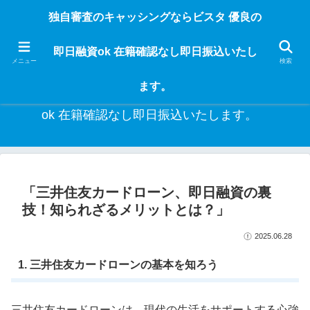
独自審査のフリーローンならビスタなら24時間365日 在籍確認なしで借りれる
独自審査のキャッシングならビスタ 優良の
ブラック即日振込融資です。土日や祝日、夜間でも、直ぐに借りられるから急
な入用があっても安心！融資率97％！仕事をしている人ならブラックでも給料
即日融資ok 在籍確認なし即日振込いたし
日返済の１ヶ月融資で借りられるから安心！
メニュー
検索
ます。
独自審査のキャッシングならビスタ 優良の即日融資
ok 在籍確認なし即日振込いたします。
「三井住友カードローン、即日融資の裏
技！知られざるメリットとは？」
2025.06.28
1. 三井住友カードローンの基本を知ろう
三井住友カードローンは、現代の生活をサポートする心強