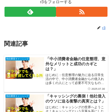
r3をフォローする
r3
関連記事
「中小消費者金融の任意整理、意
独自審査キャッシング
外なメリットと成功のカギと
は？」
はじめに：任意整理の魅力に迫る日常生
活の中で、中小消費者金融からの借入れ
は多くの人にとって必要不可欠なものと
なっています。しかし、ある日突然、借
2025.07.30
金が膨れ上がり、返済が厳しくなる可能
性もあるのです。そんなときに注目した
「キャッシングの裏側！他社借入
独自審査キャッシング
いのが「任意整理」。この...
のウソに迫る衝撃の真実とは？」
はじめに：キャッシングの世界へようこ
そ！キャッシングという言葉を耳にした