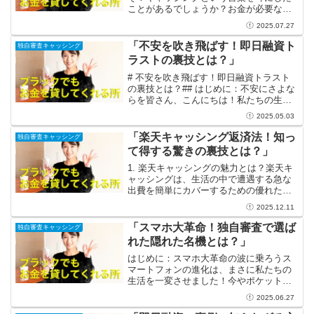
ことがあるでしょうか？お金が必要なと
き、手軽に借りられるという魅力的なサ
2025.07.27
ービスですが、その裏側には意外な真実
が隠されています。この記事では、キャ
「不安を吹き飛ばす！即日融資ト
独自審査キャッシング
ッシングの仕組みや他社借...
ラストの裏技とは？」
# 不安を吹き飛ばす！即日融資トラスト
の裏技とは？## はじめに：不安にさよな
らを皆さん、こんにちは！私たちの生活
は、時として予測できない出来事で溢れ
2025.05.03
ています。急な出費や思わぬトラブルが
起こると、どうしても不安になってしま
「楽天キャッシング返済法！知っ
独自審査キャッシング
いますよね。でも、...
て得する驚きの裏技とは？」
1. 楽天キャッシングの魅力とは？楽天キ
ャッシングは、生活の中で遭遇する急な
出費を簡単にカバーするための優れたサ
ービスです。今や多くの人々が、予期せ
2025.12.11
ぬ経済的負担に対処するためにこの手段
を選んでいます。キャッシングは便利で
「スマホ大革命！独自審査で選ば
独自審査キャッシング
すが、返済の責任も伴...
れた隠れた名機とは？」
はじめに：スマホ大革命の波に乗ろうス
マートフォンの進化は、まさに私たちの
生活を一変させました！今やポケットの
中に強力なコンピュータを持ち歩く時
2025.06.27
代。情報取得やコミュニケーション、さ