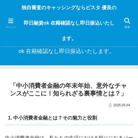
独自審査のフリーローンならビスタなら24時間365日 在籍確認なしで借りれる
独自審査のキャッシングならビスタ 優良の
ブラック即日振込融資です。土日や祝日、夜間でも、直ぐに借りられるから急
な入用があっても安心！融資率97％！仕事をしている人ならブラックでも給料
即日融資ok 在籍確認なし即日振込いたし
日返済の１ヶ月融資で借りられるから安心！
メニュー
検索
ます。
独自審査のキャッシングならビスタ 優良の即日融資
ok 在籍確認なし即日振込いたします。
「中小消費者金融の年末年始、意外なチャ
ンスがここに！知られざる裏事情とは？」
2025.05.04
1. 中小消費者金融とは？その魅力と役割
中小消費者金融は、私たちの生活における頼りになるパー