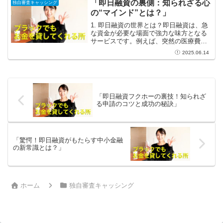
らにはエンターテインメントまで、手の
「即日融資の裏側：知られざる心
独自審査キャッシング
ひらで全てが手に入る便利さ...
の“マインド”とは？」
1. 即日融資の世界とは？即日融資は、急
な資金が必要な場面で強力な味方となる
サービスです。例えば、突然の医療費や
壊れた家電の修理費用が必要になったと
2025.06.14
き、迅速にお金を手に入れることができ
ます。このようなシチュエーションで
は、多くの人が即日融資...
「即日融資フクホーの裏技！知られざ
る申請のコツと成功の秘訣」
「驚愕！即日融資がもたらす中小金融
の新常識とは？」
ホーム
独自審査キャッシング