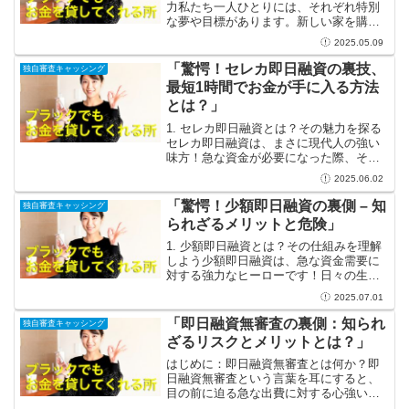
力私たち一人ひとりには、それぞれ特別
な夢や目標があります。新しい家を購入
すること、起業して自分のビジネスを立
2025.05.09
ち上げること、あるいは大切な人との旅
行を計画することなど、これらは人生を
「驚愕！セレカ即日融資の裏技、
独自審査キャッシング
彩る素晴らしい瞬間で...
最短1時間でお金が手に入る方法
とは？」
1. セレカ即日融資とは？その魅力を探る
セレカ即日融資は、まさに現代人の強い
味方！急な資金が必要になった際、その
スピーディな対応力がとても心強いで
2025.06.02
す。例えば、突然の病院代や友人の結婚
式、急な旅行費用など、人生には予測で
「驚愕！少額即日融資の裏側 – 知
独自審査キャッシング
きない出費がつきもので...
られざるメリットと危険」
1. 少額即日融資とは？その仕組みを理解
しよう少額即日融資は、急な資金需要に
対する強力なヒーローです！日々の生活
の中で予期せぬ出費が重なった時、この
2025.07.01
便利なサービスを利用することで、すぐ
にお金を手に入れることができます。手
「即日融資無審査の裏側：知られ
独自審査キャッシング
続きが簡単で書類も少...
ざるリスクとメリットとは？」
はじめに：即日融資無審査とは何か？即
日融資無審査という言葉を耳にすると、
目の前に迫る急な出費に対する心強い味
方のように感じる方も多いでしょう。こ