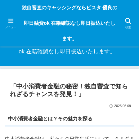
独自審査のフリーローンならビスタなら24時間365日 在籍確認なしで借りれる
独自審査のキャッシングならビスタ 優良の
ブラック即日振込融資です。土日や祝日、夜間でも、直ぐに借りられるから急
な入用があっても安心！融資率97％！仕事をしている人ならブラックでも給料
即日融資ok 在籍確認なし即日振込いたし
日返済の１ヶ月融資で借りられるから安心！
メニュー
検索
ます。
独自審査のキャッシングならビスタ 優良の即日融資
ok 在籍確認なし即日振込いたします。
「中小消費者金融の秘密！独自審査で知ら
れざるチャンスを発見！」
2025.05.09
中小消費者金融とは？その魅力を探る
中小消費者金融は、私たちの日常生活において、さまざま