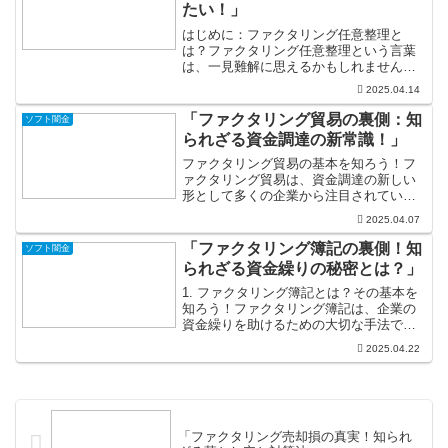
たい！」
はじめに：ファクタリング任意整理と
は？ファクタリング任意整理という言葉
は、一見難解に思えるかもしれません
が、実は私たちの生活に深く根ざしたテ
2025.04.14
ーマです。特に、経済的な問題で苦しむ
方々にとっては、希望の光ともなる可能
「ファクタリング貿易の裏側：知
ソフト闇金
性があります。本稿では、ファ...
られざる資金調達の新常識！」
ファクタリング貿易の基本を知ろう！フ
ァクタリング貿易は、資金調達の新しい
形として多くの企業から注目されていま
す！特に中小企業にとっては、資金の流
2025.04.07
動性を確保するための素晴らしい手段で
す。しかし、実際にファクタリングがど
「ファクタリング簿記の裏側！知
ソフト闇金
のようなものか、その仕組...
られざる資金繰りの秘密とは？」
1. ファクタリング簿記とは？その基本を
知ろう！ファクタリング簿記は、企業の
資金繰りを助けるための大切な手法で
す。経営をする上で、キャッシュフロー
2025.04.22
を適切に管理することは非常に重要です
が、特に中小企業にとってはその負担が
重くのしかかることもあ...
「ファクタリング売却損の真実！知られ