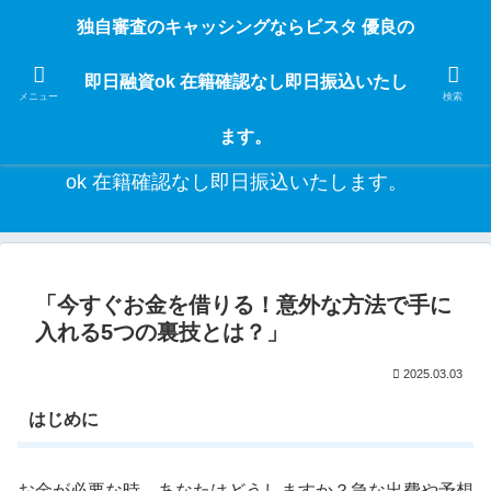
独自審査のフリーローンならビスタなら24時間365日 在籍確認なしで借りれる
独自審査のキャッシングならビスタ 優良の
ブラック即日振込融資です。土日や祝日、夜間でも、直ぐに借りられるから急
な入用があっても安心！融資率97％！仕事をしている人ならブラックでも給料
即日融資ok 在籍確認なし即日振込いたし
日返済の１ヶ月融資で借りられるから安心！
メニュー
検索
ます。
独自審査のキャッシングならビスタ 優良の即日融資
ok 在籍確認なし即日振込いたします。
「今すぐお金を借りる！意外な方法で手に
入れる5つの裏技とは？」
2025.03.03
はじめに
お金が必要な時、あなたはどうしますか？急な出費や予想