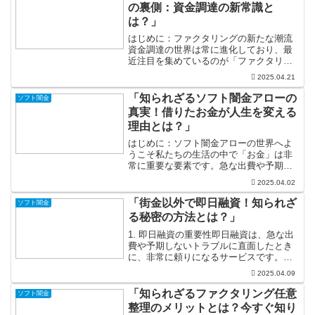
の裏側：資金調達の新常識と
は？」
はじめに：ファクタリングの新たな潮流
資金調達の世界は常に進化しており、最
近注目を集めているのが「ファクタリン
グ」という手法です。これは、企業が売
2025.04.21
掛金を早期に現金化することで、資金繰
りを改善する仕組みです。ファクタリン
「知られざるソフト闇金アローの
ソフト闇金
グは、ビジネスの成長を支...
真実！借りたお金が人生を変える
理由とは？」
はじめに：ソフト闇金アローの世界へよ
うこそ私たちの生活の中で「お金」は非
常に重要な要素です。急な出費や予期し
ないトラブルに直面することは、誰にで
2025.04.02
もありますよね。そんな時、多くの人は
貸金業者に助けを求めることが多いです
「街金以外で即日融資！知られざ
ソフト闇金
が、その中でも「ソフト闇...
る秘密の方法とは？」
1. 即日融資の重要性即日融資は、急な出
費や予期しないトラブルに直面したとき
に、非常に頼りになるサービスです。私
たちの生活は、予測不可能な出来事であ
2025.04.09
ふれています。たとえば、急に家電が壊
れてしまったり、急な医療費が発生した
「知られざるファクタリング任意
ソフト闇金
り、旅行のキャンセル...
整理のメリットとは？今すぐ知り