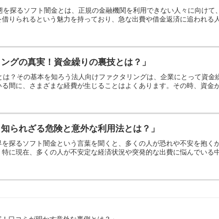
実態を探るソフト闇金とは、正規の金融機関を利用できない人々に向け
借りられるという魅力を持っており、急な出費や借金返済に追われる人々
リングの真実！資金繰りの裏技とは？」
グとは？その基本を知ろう法人向けファクタリングは、企業にとって資
る間に、さまざまな経費が生じることはよくあります。その時、資金が不
！知られざる危険と意外な利用法とは？」
界を探るソフト闇金という言葉を聞くと、多くの人が恐れや不安を抱く
特に現在、多くの人が不安定な経済状況や突発的な出費に悩んでいる中で