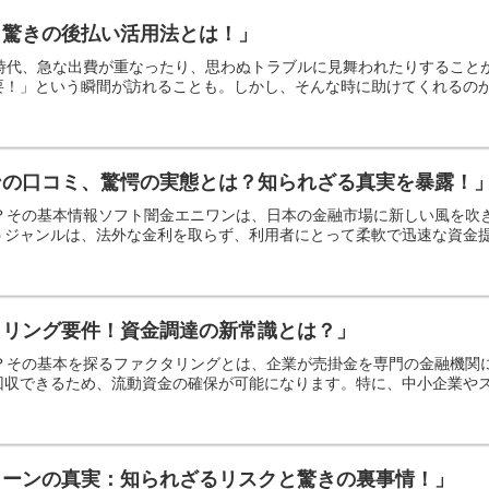
？驚きの後払い活用法とは！」
の時代、急な出費が重なったり、思わぬトラブルに見舞われたりするこ
！」という瞬間が訪れることも。しかし、そんな時に助けてくれるのが後
ンの口コミ、驚愕の実態とは？知られざる真実を暴露！
は？その基本情報ソフト闇金エニワンは、日本の金融市場に新しい風を
ジャンルは、法外な金利を取らず、利用者にとって柔軟で迅速な資金提供
タリング要件！資金調達の新常識とは？」
か？その基本を探るファクタリングとは、企業が売掛金を専門の金融機
収できるため、流動資金の確保が可能になります。特に、中小企業やスタ
ローンの真実：知られざるリスクと驚きの裏事情！」