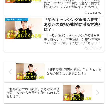
資は、生活の中で直面する急な出費や予
期しないトラブルに対応するための心強
いサービスです。予測できないお金の必
2025.05.02
要性、たとえば急な医療費や冠婚葬祭、
さらには生活費のピンチなど、皆さんも
「楽天キャッシング返済の裏技！
独自審査キャッシング
経験したことがあるのでは...
あなたの負担が劇的に減る方法と
は？」
```htmlはじめに：キャッシングの悩みを
乗り越えよう日常生活は、予想外の出費
でいっぱいです。そんな中で「キャッシ
ング」という便利な手段があるものの、
2025.07.10
返済の負担がストレスになってしまうこ
とも少なくありません。特に「楽天キャ
ッシング」を利用...
「即日融資1万円が簡単に手に入る！あ
なたの知らない裏技とは？」
「北都銀行の即日融資、まさかの裏技
公開！あなたも今日から借りられる秘
密とは？」