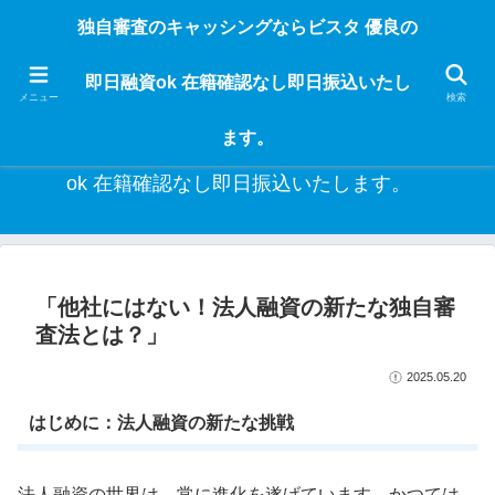
独自審査のフリーローンならビスタなら24時間365日 在籍確認なしで借りれる
独自審査のキャッシングならビスタ 優良の
ブラック即日振込融資です。土日や祝日、夜間でも、直ぐに借りられるから急
な入用があっても安心！融資率97％！仕事をしている人ならブラックでも給料
即日融資ok 在籍確認なし即日振込いたし
日返済の１ヶ月融資で借りられるから安心！
メニュー
検索
ます。
独自審査のキャッシングならビスタ 優良の即日融資
ok 在籍確認なし即日振込いたします。
「他社にはない！法人融資の新たな独自審
査法とは？」
2025.05.20
はじめに：法人融資の新たな挑戦
法人融資の世界は、常に進化を遂げています。かつては、