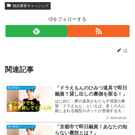
独自審査キャッシング
r3をフォローする
r3
関連記事
「ドラえもんのひみつ道具で即日
独自審査キャッシング
融資？貸し出しの裏側を探る！」
はじめに：夢の道具がもたらす現実の希
望「ドラえもん」といえば、多くの人に
親しまれる猫型ロボットが登場する大人
気のアニメです。彼の持つひみつ道具
2025.05.02
は、常に私たちの夢や希望を刺激しま
す。特に、厳しい状況に直面した時、ひ
「京都市で即日融資！あなたの知
独自審査キャッシング
みつ道具が解決策を提供する様...
らない裏技とは？」