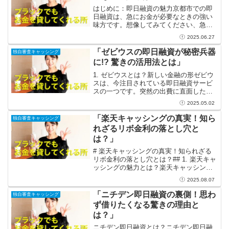
はじめに：即日融資の魅力京都市での即
日融資は、急にお金が必要なときの強い
味方です。想像してみてください、急な
出費が浮上したときにスピーディにお金
2025.06.27
を手に入れることができれば、心の安心
感が得られます！生活費の補填や急な修
「ゼビウスの即日融資が秘密兵器
独自審査キャッシング
理、さらには旅行の計画な...
に!? 驚きの活用法とは」
1. ゼビウスとは？新しい金融の形ゼビウ
スは、今注目されている即日融資サービ
スの一つです。突然の出費に直面したと
き、すぐに資金を調達できるこのサービ
2025.05.02
スは、まるで生活の救世主のようです。
予想外の出来事が起きた際、例えば急な
「楽天キャッシングの真実！知ら
独自審査キャッシング
修理代や医療費が発生...
れざるリボ金利の落とし穴と
は？」
# 楽天キャッシングの真実！知られざる
リボ金利の落とし穴とは？## 1. 楽天キャ
ッシングの魅力とは？楽天キャッシング
は、生活の中で急な出費に対応するため
2025.08.07
の強力な味方です。オンラインで申し込
みができ、審査も迅速に行われるため、
「ニチデン即日融資の裏側！思わ
独自審査キャッシング
急な資金が必要...
ず借りたくなる驚きの理由と
は？」
ニチデン即日融資とは？ニチデン即日融