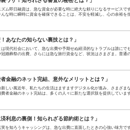
の裏ワザ！知られざる審査の秘密とは？」
ニズム即日融資は、急な資金が必要な時に絶大な頼りになるサービスで
んな時に瞬時に資金を確保できることは、不安を軽減し、心の余裕を生む
資！あなたの知らない裏技とは？」
とは現代社会において、急な出費や予期せぬ経済的なトラブルは誰にで
冠婚葬祭の出費、さらには急な旅行資金など、状況はさまざま。普通の融
費者金融のネット完結、意外なメリットとは？」
の新しい風近年、私たちの生活はますますデジタル化が進み、さまざま
費者金融のネット完結は、多くの人々に新たな選択肢を提供しています。
返済利息の裏側！知られざる節約術とは？」
真実を知ろうキャッシングは、急な出費に直面したときの心強い味方で