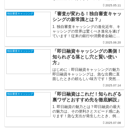
融では、審査が厳しく、なかなか融資が
2025.05.11
受けられない場合がありますが、中小消
費者金融は地域に密着しているため、顧
「審査が変わる！独自審査キャッ
独自審査キャッシング
客の状況をしっかりと...
シングの新常識とは？」
1. 独自審査キャッシングの進化近年、キ
ャッシングの世界は驚くべき進化を遂げ
ています！従来の銀行や消費者金融によ
る厳しい審査基準が見直され、利用者の
2025.06.20
多様なニーズに応える柔軟な審査方法が
登場しました。これにより、経済の変動
「即日融資キャッシングの裏側！
独自審査キャッシング
やライフスタイルの変...
知られざる落とし穴と賢い使い
方」
はじめに：即日融資キャッシングの魅力
即日融資キャッシングは、急な出費に直
面したときの頼もしい味方です！突然の
医療費や、壊れた家電の修理、時には旅
2025.07.14
行中のアクシデントなど、生活には予期
せぬ出費がつきものですよね。そんなと
「即日融資はこれだ！知られざる
独自審査キャッシング
きに即日融資を利用すれば...
裏ワザとおすすめ先を徹底解説」
1. 即日融資の魅力とは？即日融資の最大
の魅力は、その便利さとスピード感にあ
ります！急な支出が発生したとき、例え
ば病院の治療費や壊れた家電の修理代が
2025.07.08
必要になったとき、即日融資があれば心