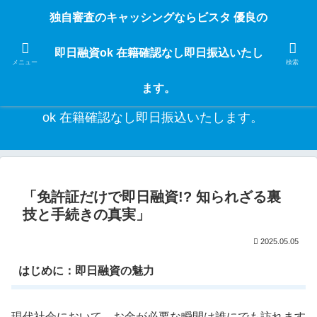
独自審査のフリーローンならビスタなら24時間365日 在籍確認なしで借りれる
独自審査のキャッシングならビスタ 優良の
ブラック即日振込融資です。土日や祝日、夜間でも、直ぐに借りられるから急
な入用があっても安心！融資率97％！仕事をしている人ならブラックでも給料
即日融資ok 在籍確認なし即日振込いたし
日返済の１ヶ月融資で借りられるから安心！
メニュー
検索
ます。
独自審査のキャッシングならビスタ 優良の即日融資
ok 在籍確認なし即日振込いたします。
「免許証だけで即日融資!? 知られざる裏
技と手続きの真実」
2025.05.05
はじめに：即日融資の魅力
現代社会において、お金が必要な瞬間は誰にでも訪れます