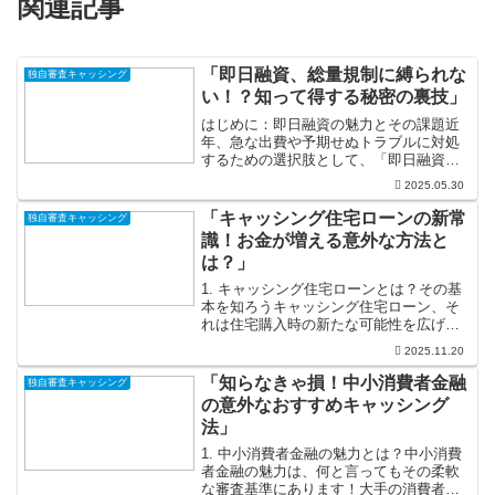
関連記事
「即日融資、総量規制に縛られな
独自審査キャッシング
い！？知って得する秘密の裏技」
はじめに：即日融資の魅力とその課題近
年、急な出費や予期せぬトラブルに対処
するための選択肢として、「即日融資」
が注目を浴びています。お金が必要なと
2025.05.30
きにすぐに手に入るという便利さは、多
くの人々にとって大きな魅力でしょう。
「キャッシング住宅ローンの新常
独自審査キャッシング
思わぬ医療費や家電の故障...
識！お金が増える意外な方法と
は？」
1. キャッシング住宅ローンとは？その基
本を知ろうキャッシング住宅ローン、そ
れは住宅購入時の新たな可能性を広げる
素晴らしい金融商品です！このローン
2025.11.20
は、従来の住宅ローンに加え、キャッシ
ング機能を備えているため、家の購入資
「知らなきゃ損！中小消費者金融
独自審査キャッシング
金だけでなく、リフォー...
の意外なおすすめキャッシング
法」
1. 中小消費者金融の魅力とは？中小消費
者金融の魅力は、何と言ってもその柔軟
な審査基準にあります！大手の消費者金