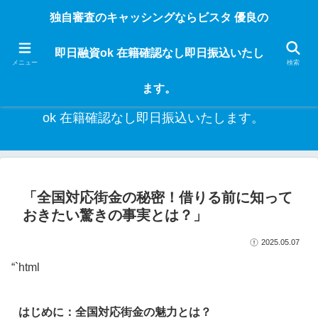
独自審査のフリーローンならビスタなら24時間365日 在籍確認なしで借りれる
独自審査のキャッシングならビスタ 優良の
ブラック即日振込融資です。土日や祝日、夜間でも、直ぐに借りられるから急
な入用があっても安心！融資率97％！仕事をしている人ならブラックでも給料
即日融資ok 在籍確認なし即日振込いたし
日返済の１ヶ月融資で借りられるから安心！
メニュー
検索
ます。
独自審査のキャッシングならビスタ 優良の即日融資
ok 在籍確認なし即日振込いたします。
「全国対応街金の秘密！借りる前に知って
おきたい驚きの事実とは？」
2025.05.07
“`html
はじめに：全国対応街金の魅力とは？