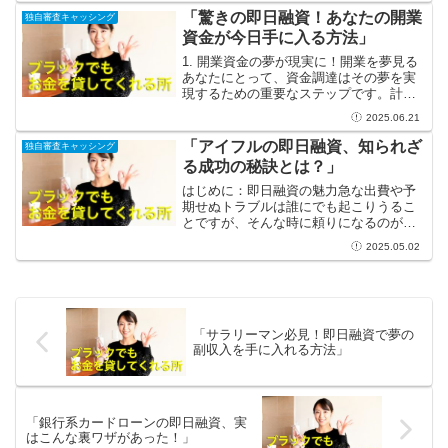
にとって非常に心強い存在です。例え
「驚きの即日融資！あなたの開業
独自審査キャッシング
ば、急な医療費や旅行中の予...
資金が今日手に入る方法」
1. 開業資金の夢が現実に！開業を夢見る
あなたにとって、資金調達はその夢を実
現するための重要なステップです。計画
やアイデアだけでなく、実際に資金が必
2025.06.21
要なのです。しかし、資金調達という道
のりは時に困難で、困惑することも少な
「アイフルの即日融資、知られざ
独自審査キャッシング
くありません。そこで...
る成功の秘訣とは？」
はじめに：即日融資の魅力急な出費や予
期せぬトラブルは誰にでも起こりうるこ
とですが、そんな時に頼りになるのがア
イフルの即日融資です。お金が必要なと
2025.05.02
き、すぐに手に入るシステムは、忙しい
現代人にとってまさに救世主と言えるで
しょう。「どうしよう」と...
「サラリーマン必見！即日融資で夢の
副収入を手に入れる方法」
「銀行系カードローンの即日融資、実
はこんな裏ワザがあった！」