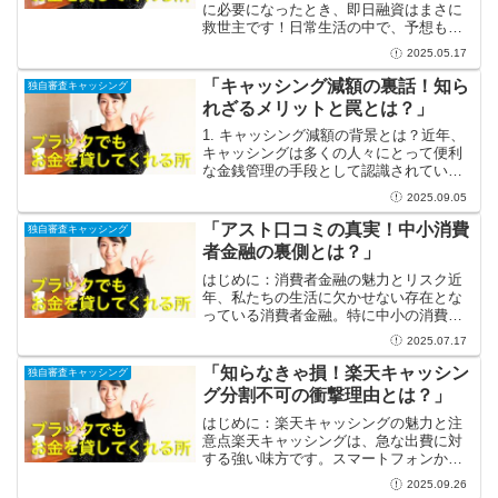
に必要になったとき、即日融資はまさに
救世主です！日常生活の中で、予想もし
ない出費が重なることはありますよね。
2025.05.17
しかし、そんなときに即日融資を利用す
れば、瞬時に手元に現金を得ることがで
「キャッシング減額の裏話！知ら
独自審査キャッシング
き、気持ちもラクになりま...
れざるメリットと罠とは？」
1. キャッシング減額の背景とは？近年、
キャッシングは多くの人々にとって便利
な金銭管理の手段として認識されていま
す。しかし、経済状況や個々の信用状況
2025.09.05
によっては、キャッシングの限度額が減
少してしまうことがあります。この「キ
「アスト口コミの真実！中小消費
独自審査キャッシング
ャッシング減額」とい...
者金融の裏側とは？」
はじめに：消費者金融の魅力とリスク近
年、私たちの生活に欠かせない存在とな
っている消費者金融。特に中小の消費者
金融は、手軽にお金を借りられる手段と
2025.07.17
して、多くの人々に愛用されています。
急な出費に対応できる柔軟さは、まさに
「知らなきゃ損！楽天キャッシン
独自審査キャッシング
生活の中の頼もしいパート...
グ分割不可の衝撃理由とは？」
はじめに：楽天キャッシングの魅力と注
意点楽天キャッシングは、急な出費に対
する強い味方です。スマートフォンから
簡単に申し込むことができ、最短で即日
2025.09.26
融資が可能なサービスは、多忙な現代人