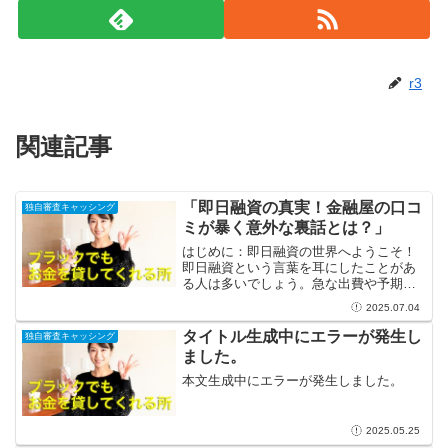
r3
関連記事
「即日融資の真実！金融屋の口コ
独自審査キャッシング
ミが暴く意外な裏話とは？」
はじめに：即日融資の世界へようこそ！
即日融資という言葉を耳にしたことがあ
る人は多いでしょう。急な出費や予期せ
ぬトラブルに直面したとき、即日融資は
2025.07.04
まるで救いの神のように感じられます。
たとえば、突然の医療費や大切なイベン
タイトル生成中にエラーが発生し
独自審査キャッシング
トの前に使うべきお金が足...
ました。
本文生成中にエラーが発生しました。
2025.05.25