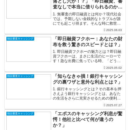
落とし穴が！？」「即日融資、審
査なしで本当に借りられるのか検
証！」
1. 無審査の即日融資とは何か？現代社会
では、予期しない金銭的なトラブルが誰
にでも起こり得ます。そんな時に救世主
となるのが「無審査の即日融資」です。
2025.06.03
このサービスは、申込者が審査を通さず
に必要な資金を迅速に手に入れることが
「即日融資フクホー：あなたの財
独自審査キャッシング
できるため、特に急な...
布を救う驚きのスピードとは？」
1. 即日融資フクホーの魅力とは？即日融
資フクホーは、まさに生活のヒーローで
す！急な出費に焦っている時、「どうに
かしてお金を手に入れたい！」と思った
2025.05.02
ことはありませんか？そんな瞬間にフク
ホーがあれば、心強い味方となります。
「知らなきゃ損！銀行キャッシン
独自審査キャッシング
急な金銭トラブルに直...
グの裏ワザと意外な利点とは？」
1. 銀行キャッシングとは？その基本を押
さえよう銀行キャッシングとは、あなた
の生活をさらに充実させるための便利な
サービスです。急な出費や予期せぬトラ
2025.07.27
ブル時に、手軽にお金を借りることがで
きるので、あなたの頼もしいパートナー
「エポスのキャッシング利息が驚
独自審査キャッシング
となることでしょう。...
愕！他社と比べて何が違うの
か？」