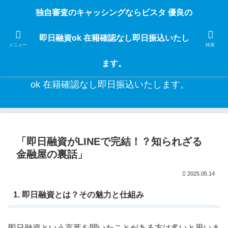
独自審査のフリーローンならビスタなら24時間365日 在籍確認なしで借りれる
独自審査のキャッシングならビスタ 優良の
ブラック即日振込融資です。土日や祝日、夜間でも、直ぐに借りられるから急
な入用があっても安心！融資率97％！仕事をしている人ならブラックでも給料
即日融資ok 在籍確認なし即日振込いたし
日返済の１ヶ月融資で借りられるから安心！
メニュー
検索
ます。
独自審査のキャッシングならビスタ 優良の即日融資
ok 在籍確認なし即日振込いたします。
「即日融資がLINEで完結！？知られざる
金融屋の裏話」
2025.05.14
1. 即日融資とは？その魅力と仕組み
即日融資という言葉を聞いたことがある方は多いと思いま