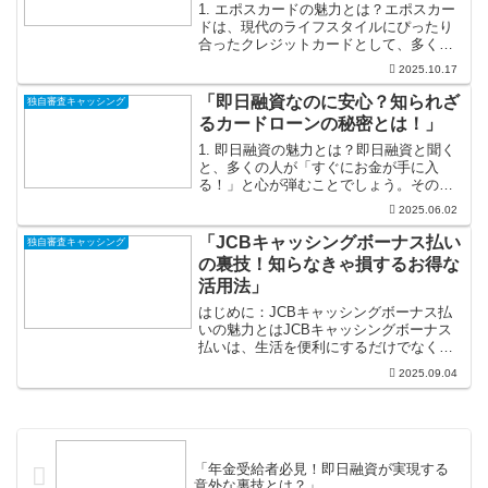
1. エポスカードの魅力とは？エポスカー
ドは、現代のライフスタイルにぴったり
合ったクレジットカードとして、多くの
人々に愛されています。その魅力の一つ
2025.10.17
は、手続きの簡便さです。オンラインで
の申し込みがスムーズで、審査も迅速。
「即日融資なのに安心？知られざ
独自審査キャッシング
これにより、急な出費...
るカードローンの秘密とは！」
1. 即日融資の魅力とは？即日融資と聞く
と、多くの人が「すぐにお金が手に入
る！」と心が弾むことでしょう。その魅
力の一つは、急な出費に対する柔軟性で
2025.06.02
す。例えば、思いもよらない医療費や家
の急な修理、または旅行にだって、少し
「JCBキャッシングボーナス払い
独自審査キャッシング
の出費が必要になった時...
の裏技！知らなきゃ損するお得な
活用法」
はじめに：JCBキャッシングボーナス払
いの魅力とはJCBキャッシングボーナス
払いは、生活を便利にするだけでなく、
お財布にも優しい素晴らしい支払い方法
2025.09.04
です。このサービスを利用することで、
急な出費にも安心して対応できるだけで
なく、ボーナスのタイ...
「年金受給者必見！即日融資が実現する
意外な裏技とは？」