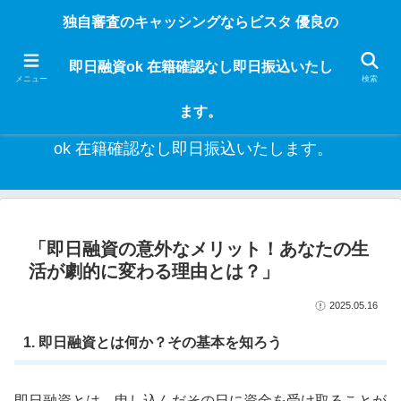
独自審査のフリーローンならビスタなら24時間365日 在籍確認なしで借りれる
独自審査のキャッシングならビスタ 優良の
ブラック即日振込融資です。土日や祝日、夜間でも、直ぐに借りられるから急
な入用があっても安心！融資率97％！仕事をしている人ならブラックでも給料
即日融資ok 在籍確認なし即日振込いたし
日返済の１ヶ月融資で借りられるから安心！
メニュー
検索
ます。
独自審査のキャッシングならビスタ 優良の即日融資
ok 在籍確認なし即日振込いたします。
「即日融資の意外なメリット！あなたの生
活が劇的に変わる理由とは？」
2025.05.16
1. 即日融資とは何か？その基本を知ろう
即日融資とは、申し込んだその日に資金を受け取ることが