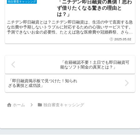
「ニチデン即日融資の裏側！思わ
独自審査キャッシング
ず借りたくなる驚きの理由と
は？」
ニチデン即日融資とは？ニチデン即日融資は、生活の中で直面する急
な出費や予期しないトラブルに対応するための心強いサービスです。
予測できないお金の必要性、たとえば急な医療費や冠婚葬祭、さらに
は生活費のピンチなど、皆さんも経験したことがあるのでは...
2025.05.02
「在籍確認不要！土日でも即日融資可
能なソフト闇金の真実とは？」
「即日融資掲示板で見つけた！知られ
ざる裏技と成功談」
ホーム
独自審査キャッシング