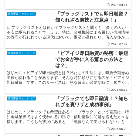
て、手軽に融資を得る方法があることをご存知ですか？この...
2026.03.14
「ブラックリストでも即日融資？
独自審査キャッシング
知られざる裏技と注意点！」
1. ブラックリストとは何か？ブラックリストと聞くと、多くの人が
不安に駆られることでしょう。特に、金融機関による厳しい信用情報
の管理が行われている現代において、返済が遅れたり、借入が多かっ
たりすることで「ブラックリスト」に載ってしまうことは...
2025.07.02
「ビアイジ即日融資の秘密！最短
独自審査キャッシング
でお金が手に入る驚きの方法と
は？」
はじめに：ビアイジ即日融資とは？私たちの生活には、時折予期せぬ
出費が訪れることがあります。そんな時に頼りになるのが「ビアイジ
即日融資」です。このサービスは、急な資金が必要な時に、素早くお
金を手に入れることができる画期的な方法です。心優しい金...
2025.05.17
「ブラックでも即日融資！？知ら
独自審査キャッシング
れざる裏ワザと成功事例」
はじめに：ブラックでも希望はある！「ブラック」という言葉は、特
に金融業界ではよく使われる用語で、信用情報に問題を抱えた方々を
指します。こうした状況にあると、「融資なんて受けられない」と思
い込むかもしれませんが、実は思いもよらない方法で即日融...
2025.06.20