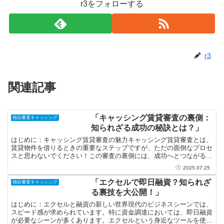
r3をフォローする
r3
関連記事
「キャッシング賃貸審査の裏側：
独自審査キャッシング
知られざる成功の秘訣とは？」
はじめに：キャッシング賃貸審査の魅力キャッシング賃貸審査とは、
賃貸物件を借りるときの重要なステップですが、ただの面倒なプロセ
スと思わないでください！この審査の裏側には、成功へとつながる多
くの魅力が隠れています。家を借りることは、新しい生活の...
2025.07.25
「エクセルで即日融資？知られざ
独自審査キャッシング
る裏技を大公開！」
はじめに：エクセルと融資の新しい世界現代のビジネスシーンでは、
スピード感が求められています。特に資金調達においては、即日融資
が必要なシーンが多くあります。エクセルという身近なツールを使っ