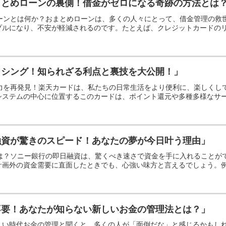
まとめローンの裏側！借金がゼロになる奇跡の方法とは
ローンとは何か？おまとめローンは、多くの人々にとって、借金管理の
ルになり、不安が軽減されるのです。たとえば、クレジットカードのリボ
ッシング！知られざる利点と裏技を大公開！」
魅力を再発見！楽天カードは、私たちの日常生活をより便利に、楽しく
ステムの中心に位置するこのカードは、ポイント還元や多種多様なサービ
融資が驚きのスピード！あなたの夢が今日叶う理由」
とは？ソニー銀行の即日融資は、驚くべき速さで資金を手に入れること
画外の資金需要に直面したときでも、心強い味方と言えるでしょう。例え
不要！あなたが知らない新しいお金の管理法とは？」
しい時代お金の管理と聞くと、多くの人が「面倒だな」と感じるかもし