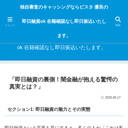
独自審査のフリーローンならビスタなら24時間365日 在籍確認なしで借りれる
独自審査のキャッシングならビスタ 優良の
ブラック即日振込融資です。土日や祝日、夜間でも、直ぐに借りられるから急
な入用があっても安心！融資率97％！仕事をしている人ならブラックでも給料
即日融資ok 在籍確認なし即日振込いたし
日返済の１ヶ月融資で借りられるから安心！
メニュー
検索
ます。
独自審査のキャッシングならビスタ 優良の即日融資
ok 在籍確認なし即日振込いたします。
「即日融資の裏側！闇金融が抱える驚愕の
真実とは？」
2025.06.17
セクション1: 即日融資の魅力とその実態
即日融資という言葉を耳にすると、多くの人が「これは私