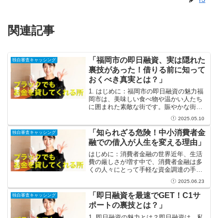
関連記事
「福岡市の即日融資、実は隠れた
独自審査キャッシング
裏技があった！借りる前に知って
おくべき真実とは？」
1. はじめに：福岡市の即日融資の魅力福
岡市は、美味しい食べ物や温かい人たち
に囲まれた素敵な街です。賑やかな街並
みや親しみやすい人々とともに、私たち
2025.05.10
の生活はより豊かになります。しかし、
急にお金が必要になることもあるでしょ
「知られざる危険！中小消費者金
独自審査キャッシング
う。そんな時に役立つ...
融での借入が人生を変える理由」
はじめに：消費者金融の世界近年、生活
費の厳しさが増す中で、消費者金融は多
くの人々にとって手軽な資金調達の手段
として広がっています。特に、急な出費
2025.06.23
や予期しない必要に対して、迅速に対応
できる点が大きな魅力です。しかし、そ
「即日融資を最速でGET！C1サ
独自審査キャッシング
んな便利さの背後には、注...
ポートの裏技とは？」
1. 即日融資の魅力とは？即日融資は、私