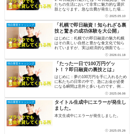
たちの生活において非常に魅力的な選択
肢となります。急な出費が発生した場
合、すぐにお金が必要になることがあり
2025.05.10
ますよね。例えば、予期せぬ医療費や家
電の故障など、生活の中でさまざまなト
「札幌で即日融資！知られざる裏
独自審査キャッシング
ラブルが発生します。し...
技と驚きの成功体験を大公開」
はじめに：札幌での即日融資の魅力札幌
はその美しい自然と豊かな食文化で知ら
れていますが、実は経済的な側面でも魅
力的な都市なのです。急な出費に困った
2026.01.18
とき、頼りになるのが即日融資。手軽で
迅速なサポートが受けられるこのサービ
「たった一日で100万円ゲッ
独自審査キャッシング
スは、忙しい現代人にとっ...
ト！？即日融資の裏技とは」
はじめに：夢の100万円を手に入れるため
に私たちの日常の中で、急にお金が必要
になる瞬間は意外と多いものです。例え
ば、大切な人のための特別なイベント、
2025.06.06
急な医療費、さらには家賃の支払いな
ど、いろいろな場面でお金が求められる
タイトル生成中にエラーが発生し
独自審査キャッシング
ことがあります。そんな...
ました。
本文生成中にエラーが発生しました。
2025.05.26